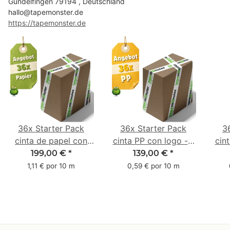
Gundelfingen 79194 , Deutschland
hallo@tapemonster.de
https://tapemonster.de
36x Starter Pack
36x Starter Pack
3
cinta de papel con
cinta PP con logo - 1
cin
logo - 1 color - 50
color - 48 mm x 66 m
1 c
199,00 €
*
139,00 €
*
mm x 50 m - caucho
m -
1,11 € por 10 m
0,59 € por 10 m
natural