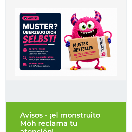
Avisos - ¡el monstruito
Möh reclama tu
atención!