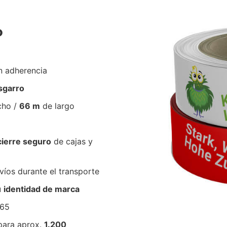
P
n adherencia
esgarro
cho /
66 m
de largo
cierre seguro
de cajas y
íos durante el transporte
u
identidad de marca
B65
para aprox.
1.200