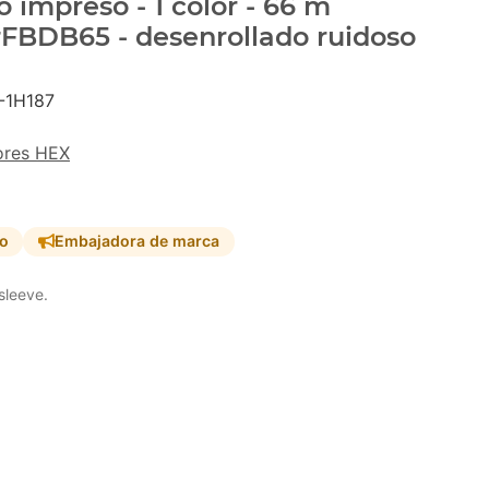
 impreso - 1 color - 66 m
 #FBDB65 - desenrollado ruidoso
-1H187
ores HEX
so
Embajadora de marca
sleeve.