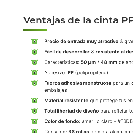
Ventajas de la cinta P
Precio de entrada muy atractivo
& gra
Fácil de desenrollar
&
resistente al d
Características:
50 µm
/
48 mm
de an
Adhesivo:
PP
(polipropileno)
Fuerza adhesiva monstruosa
para un
embalajes
Material resistente
que protege tus env
Total libertad de diseño
para reflejar t
Color de fondo:
amarillo claro - #FBD
Consumo:
36 rollos
de cinta alcanzan 