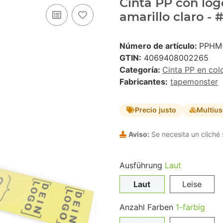
Cinta PP con logo
amarillo claro -
Número de artículo:
PPHM
GTIN:
4069408002265
Categoría:
Cinta PP en col
Fabricantes:
tapemonster
Precio justo
Multiu
Aviso:
Se necesita un cliché 
Ausführung
Laut
Laut
Leise
Anzahl Farben
1-farbig