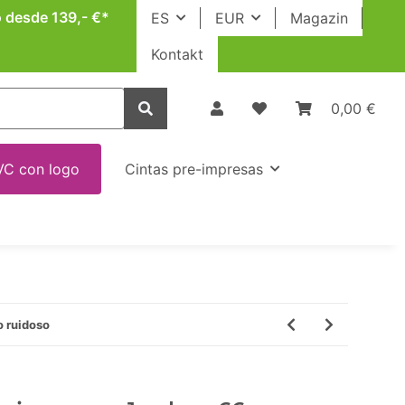
o desde 139,- €*
ES
EUR
Magazin
Kontakt
0,00 €
VC con logo
Cintas pre-impresas
o ruidoso