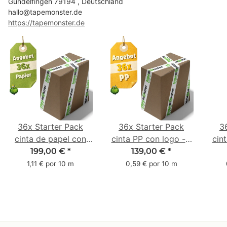
Gundelfingen 79194 , Deutschland
hallo@tapemonster.de
https://tapemonster.de
36x Starter Pack
36x Starter Pack
3
cinta de papel con
cinta PP con logo - 1
cin
logo - 1 color - 50
color - 48 mm x 66 m
1 c
199,00 €
*
139,00 €
*
mm x 50 m - caucho
m -
1,11 € por 10 m
0,59 € por 10 m
natural