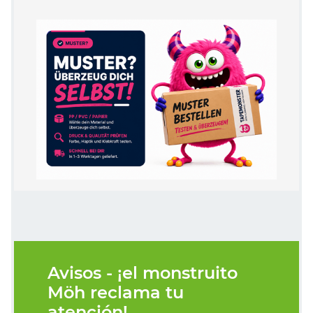
Avisos - ¡el monstruito
Möh reclama tu
atención!