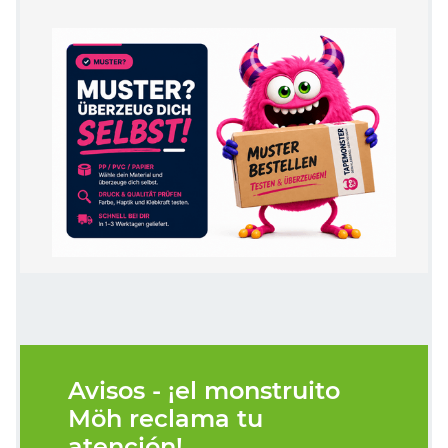
Avisos - ¡el monstruito
Möh reclama tu
atención!