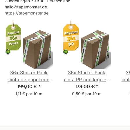
Gundelfingen 79194 , Deutschland
hallo@tapemonster.de
https://tapemonster.de
36x Starter Pack
36x Starter Pack
3
cinta de papel con
cinta PP con logo - 1
cin
logo - 1 color - 50
color - 48 mm x 66 m
1 c
199,00 €
*
139,00 €
*
mm x 50 m - caucho
m -
1,11 € por 10 m
0,59 € por 10 m
natural