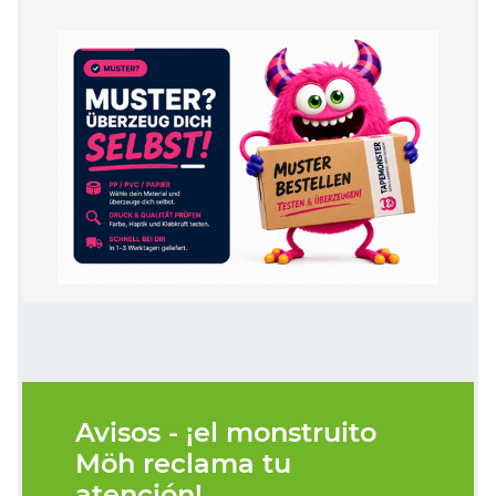
Avisos - ¡el monstruito
Möh reclama tu
atención!