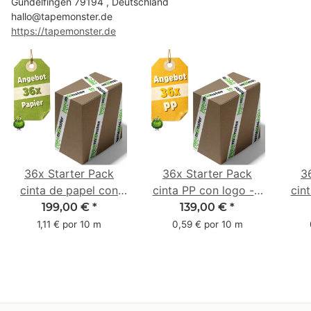
Gundelfingen 79194 , Deutschland
hallo@tapemonster.de
https://tapemonster.de
36x Starter Pack
36x Starter Pack
3
cinta de papel con
cinta PP con logo - 1
cin
logo - 1 color - 50
color - 48 mm x 66 m
1 c
199,00 €
*
139,00 €
*
mm x 50 m - caucho
m -
1,11 € por 10 m
0,59 € por 10 m
natural