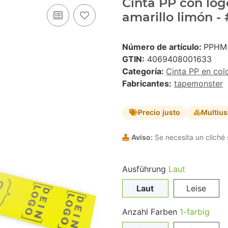
Cinta PP con logo
amarillo limón -
Número de artículo:
PPHM
GTIN:
4069408001633
Categoría:
Cinta PP en col
Fabricantes:
tapemonster
Precio justo
Multiu
Aviso:
Se necesita un cliché 
Ausführung
Laut
Laut
Leise
Anzahl Farben
1-farbig