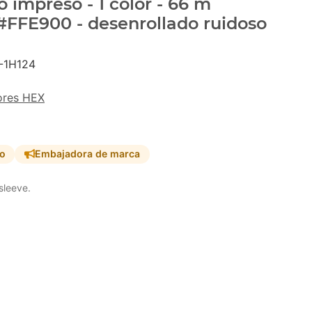
 impreso - 1 color - 66 m
 #FFE900 - desenrollado ruidoso
-1H124
ores HEX
so
Embajadora de marca
sleeve.