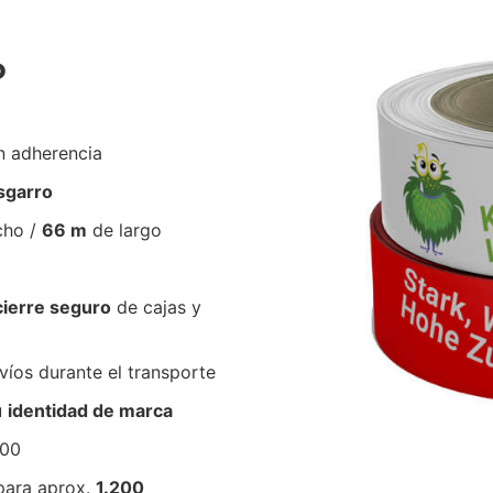
P
n adherencia
esgarro
cho /
66 m
de largo
cierre seguro
de cajas y
íos durante el transporte
u
identidad de marca
900
para aprox.
1.200