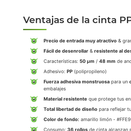
Ventajas de la cinta P
Precio de entrada muy atractivo
& gra
Fácil de desenrollar
&
resistente al d
Características:
50 µm
/
48 mm
de an
Adhesivo:
PP
(polipropileno)
Fuerza adhesiva monstruosa
para un
embalajes
Material resistente
que protege tus env
Total libertad de diseño
para reflejar t
Color de fondo:
amarillo limón - #FFE
Consumo:
36 rollos
de cinta alcanzan 