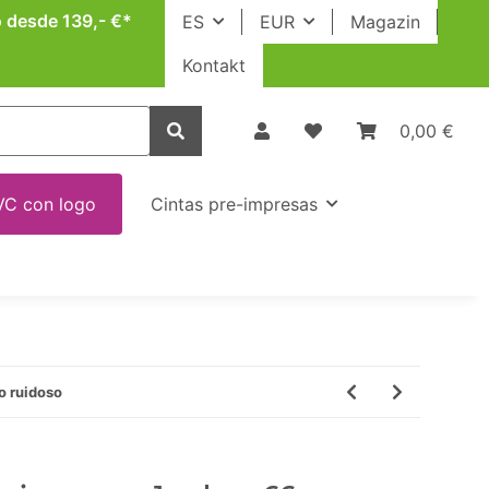
o desde 139,- €*
ES
EUR
Magazin
Kontakt
0,00 €
VC con logo
Cintas pre-impresas
o ruidoso