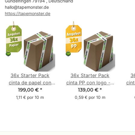
Gundelfingen 79194 , Deutschland
hallo@tapemonster.de
https://tapemonster.de
36x Starter Pack
36x Starter Pack
3
cinta de papel con
cinta PP con logo - 1
cin
logo - 1 color - 50
color - 48 mm x 66 m
1 c
199,00 €
*
139,00 €
*
mm x 50 m - caucho
m -
1,11 € por 10 m
0,59 € por 10 m
natural