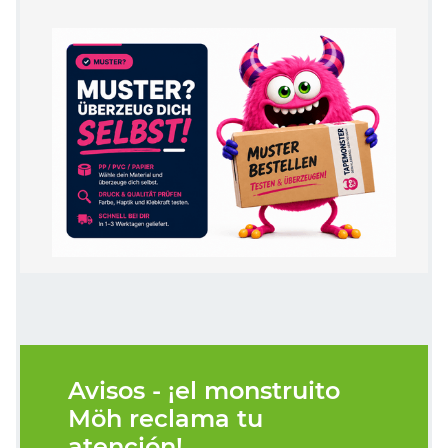
Avisos - ¡el monstruito
Möh reclama tu
atención!