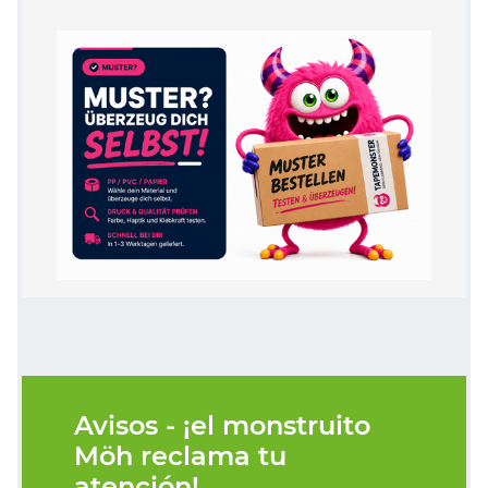
Avisos - ¡el monstruito
Möh reclama tu
atención!