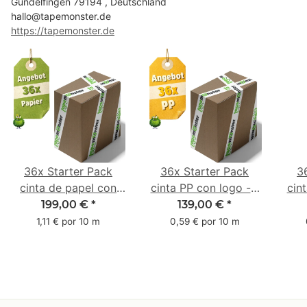
Gundelfingen 79194 , Deutschland
hallo@tapemonster.de
https://tapemonster.de
36x Starter Pack
36x Starter Pack
3
cinta de papel con
cinta PP con logo - 1
cin
logo - 1 color - 50
color - 48 mm x 66 m
1 c
199,00 €
*
139,00 €
*
mm x 50 m - caucho
m -
1,11 € por 10 m
0,59 € por 10 m
natural