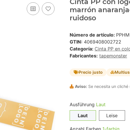
Cinta PP con logo
marrón anaranja
ruidoso
Número de artículo:
PPHM
GTIN:
4069408002722
Categoría:
Cinta PP en col
Fabricantes:
tapemonster
Precio justo
Multiu
Aviso:
Se necesita un cliché 
Ausführung
Laut
Laut
Leise
Anzahl Farben
1-farbig