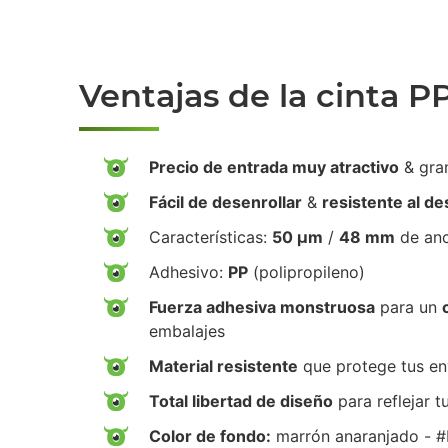
Ventajas de la cinta P
Precio de entrada muy atractivo
& gra
Fácil de desenrollar
&
resistente al d
Características:
50 µm
/
48 mm
de an
Adhesivo:
PP
(polipropileno)
Fuerza adhesiva monstruosa
para un
embalajes
Material resistente
que protege tus env
Total libertad de diseño
para reflejar t
Color de fondo:
marrón anaranjado - 