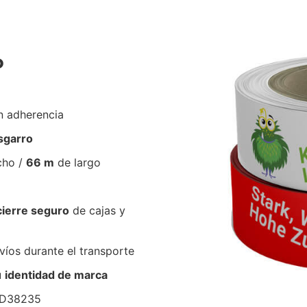
P
n adherencia
esgarro
cho /
66 m
de largo
cierre seguro
de cajas y
íos durante el transporte
u
identidad de marca
#D38235