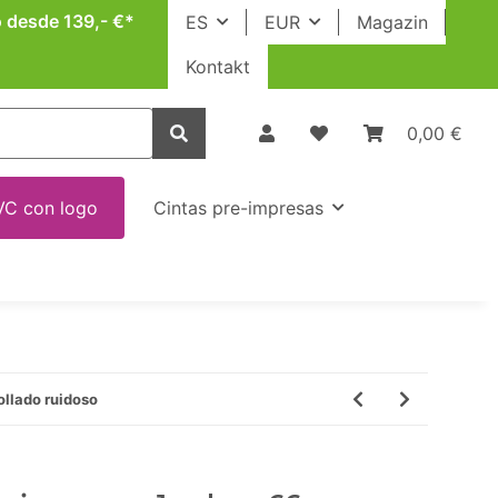
o desde 139,- €*
ES
EUR
Magazin
Kontakt
0,00 €
VC con logo
Cintas pre-impresas
ollado ruidoso