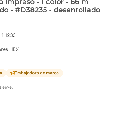
 impreso - 1 color - 66 m
do - #D38235 - desenrollado
-1H233
ores HEX
so
Embajadora de marca
sleeve.