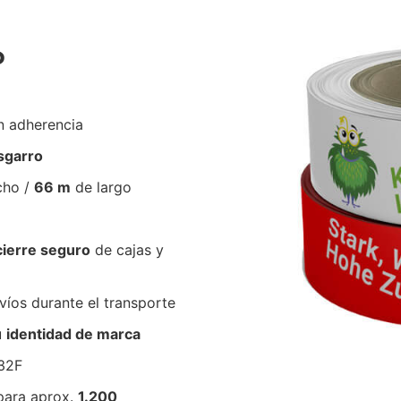
P
n adherencia
esgarro
cho /
66 m
de largo
cierre seguro
de cajas y
íos durante el transporte
u
identidad de marca
32F
para aprox.
1.200