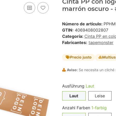
Cinta PP con logo
marrón oscuro - 
Número de artículo:
PPHM
GTIN:
4069408002807
Categoría:
Cinta PP en col
Fabricantes:
tapemonster
Precio justo
Multiu
Aviso:
Se necesita un cliché 
Ausführung
Laut
Laut
Leise
Anzahl Farben
1-farbig