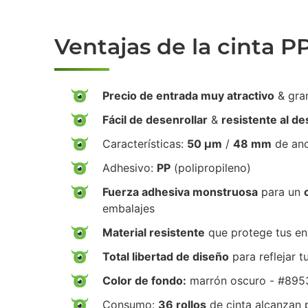
Ventajas de la cinta P
Precio de entrada muy atractivo
& gra
Fácil de desenrollar
&
resistente al d
Características:
50 µm
/
48 mm
de an
Adhesivo:
PP
(polipropileno)
Fuerza adhesiva monstruosa
para un
embalajes
Material resistente
que protege tus env
Total libertad de diseño
para reflejar t
Color de fondo:
marrón oscuro - #895
Consumo:
36 rollos
de cinta alcanzan 