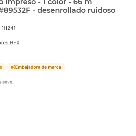
 impreso - 1 color - 66 m
#89532F - desenrollado ruidoso
-1H241
ores HEX
so
Embajadora de marca
sleeve.