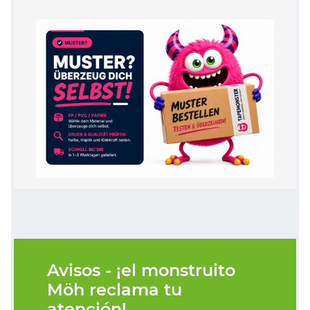
Avisos - ¡el monstruito
Möh reclama tu
atención!