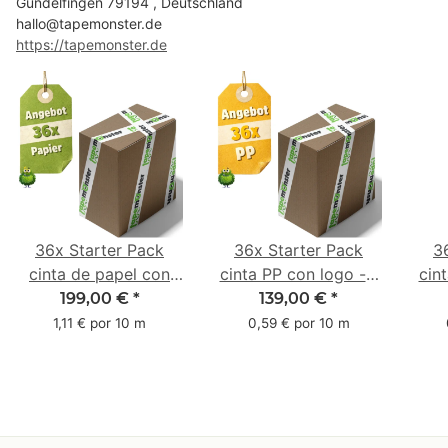
Gundelfingen 79194 , Deutschland
hallo@tapemonster.de
https://tapemonster.de
36x Starter Pack
36x Starter Pack
3
cinta de papel con
cinta PP con logo - 1
cin
logo - 1 color - 50
color - 48 mm x 66 m
1 c
199,00 €
*
139,00 €
*
mm x 50 m - caucho
m -
1,11 € por 10 m
0,59 € por 10 m
natural