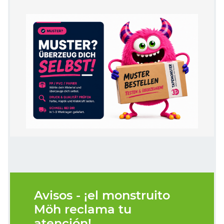
Avisos - ¡el monstruito
Möh reclama tu
atención!