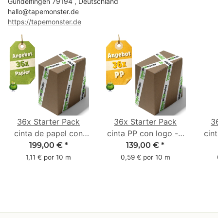
Gundelfingen 79194 , Deutschland
hallo@tapemonster.de
https://tapemonster.de
36x Starter Pack
36x Starter Pack
3
cinta de papel con
cinta PP con logo - 1
cin
logo - 1 color - 50
color - 48 mm x 66 m
1 c
199,00 €
*
139,00 €
*
mm x 50 m - caucho
m -
1,11 € por 10 m
0,59 € por 10 m
natural