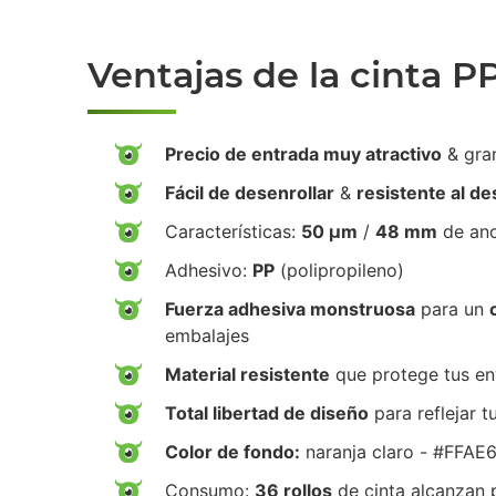
Ventajas de la cinta P
Precio de entrada muy atractivo
& gra
Fácil de desenrollar
&
resistente al d
Características:
50 µm
/
48 mm
de an
Adhesivo:
PP
(polipropileno)
Fuerza adhesiva monstruosa
para un
embalajes
Material resistente
que protege tus env
Total libertad de diseño
para reflejar t
Color de fondo:
naranja claro - #FFAE
Consumo:
36 rollos
de cinta alcanzan 