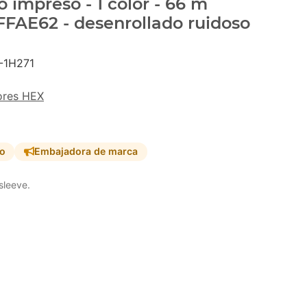
 impreso - 1 color - 66 m
#FFAE62 - desenrollado ruidoso
-1H271
ores HEX
so
Embajadora de marca
sleeve.