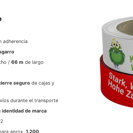
P
n adherencia
esgarro
cho /
66 m
de largo
cierre seguro
de cajas y
íos durante el transporte
u
identidad de marca
62
para aprox.
1.200