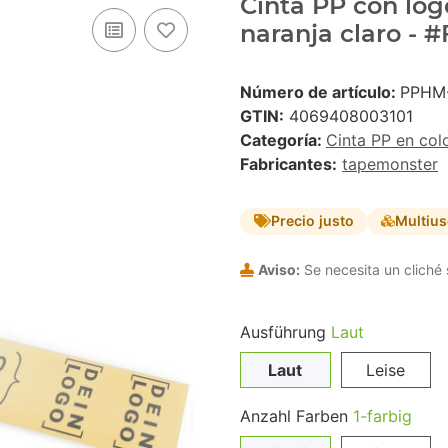
Cinta PP con logo
naranja claro - 
Número de artículo:
PPHM
GTIN:
4069408003101
Categoría:
Cinta PP en col
Fabricantes:
tapemonster
Precio justo
Multiu
Aviso:
Se necesita un cliché 
Ausführung
Laut
Laut
Leise
Anzahl Farben
1-farbig