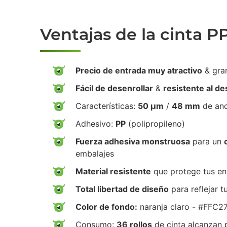
Ventajas de la cinta P
Precio de entrada muy atractivo
& gra
Fácil de desenrollar
&
resistente al d
Características:
50 µm
/
48 mm
de an
Adhesivo:
PP
(polipropileno)
Fuerza adhesiva monstruosa
para un
embalajes
Material resistente
que protege tus env
Total libertad de diseño
para reflejar t
Color de fondo:
naranja claro - #FFC2
Consumo:
36 rollos
de cinta alcanzan 