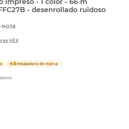
 impreso - 1 color - 66 m
#FFC27B - desenrollado ruidoso
-1H258
ores HEX
so
Embajadora de marca
sleeve.