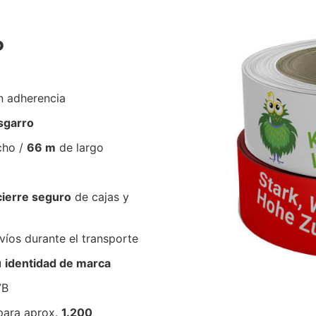
P
n adherencia
esgarro
cho /
66 m
de largo
cierre seguro
de cajas y
íos durante el transporte
u
identidad de marca
7B
para aprox.
1.200