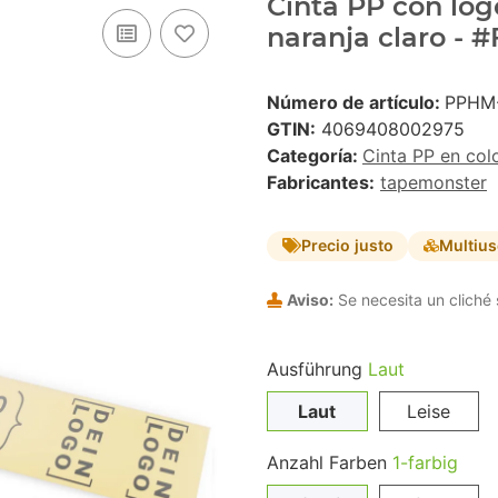
Cinta PP con logo
naranja claro - 
Número de artículo:
PPHM
GTIN:
4069408002975
Categoría:
Cinta PP en col
Fabricantes:
tapemonster
Precio justo
Multiu
Aviso:
Se necesita un cliché 
Ausführung
Laut
Laut
Leise
Anzahl Farben
1-farbig