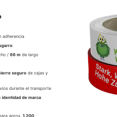
P
n adherencia
esgarro
cho /
66 m
de largo
cierre seguro
de cajas y
íos durante el transporte
u
identidad de marca
para aprox.
1.200