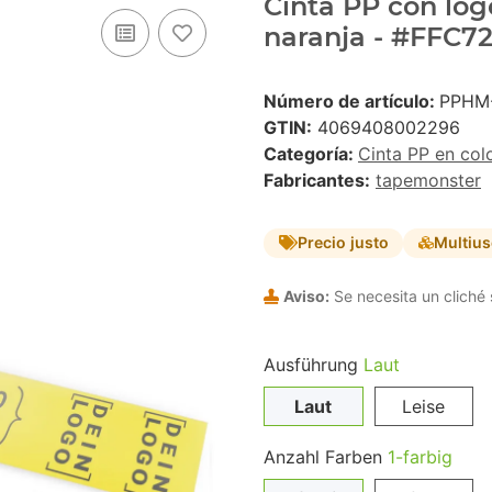
Cinta PP con logo
naranja - #FFC72
Número de artículo:
PPHM
GTIN:
4069408002296
Categoría:
Cinta PP en col
Fabricantes:
tapemonster
Precio justo
Multiu
Aviso:
Se necesita un cliché 
Ausführung
Laut
Laut
Leise
Anzahl Farben
1-farbig