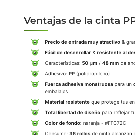
Ventajas de la cinta P
Precio de entrada muy atractivo
& gra
Fácil de desenrollar
&
resistente al d
Características:
50 µm
/
48 mm
de an
Adhesivo:
PP
(polipropileno)
Fuerza adhesiva monstruosa
para un
embalajes
Material resistente
que protege tus env
Total libertad de diseño
para reflejar t
Color de fondo:
naranja - #FFC72C
Consumo:
36 rollos
de cinta alcanzan 