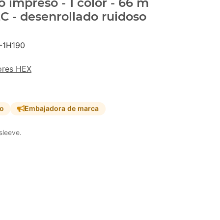
 impreso - 1 color - 66 m
C - desenrollado ruidoso
-1H190
ores HEX
so
Embajadora de marca
sleeve.