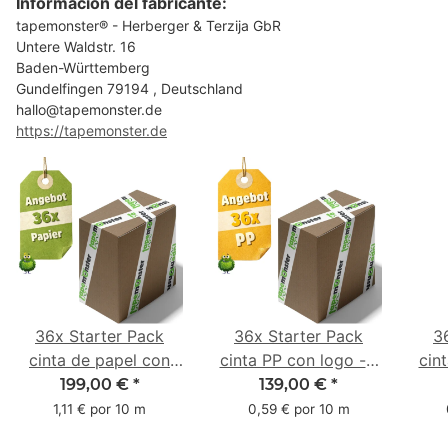
Información del fabricante:
tapemonster® - Herberger & Terzija GbR
Untere Waldstr. 16
Baden-Württemberg
Gundelfingen 79194 , Deutschland
hallo@tapemonster.de
https://tapemonster.de
36x Starter Pack
36x Starter Pack
3
cinta de papel con
cinta PP con logo - 1
cin
logo - 1 color - 50
color - 48 mm x 66 m
1 c
199,00 €
*
139,00 €
*
mm x 50 m - caucho
m -
1,11 € por 10 m
0,59 € por 10 m
natural