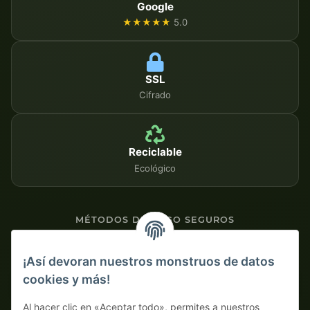
Google
★★★★★
5.0
SSL
Cifrado
Reciclable
Ecológico
MÉTODOS DE PAGO SEGUROS
Contra factura
¡Así devoran nuestros monstruos de datos
cookies y más!
Pago por adelantado con descuento
Al hacer clic en «Aceptar todo», permites a nuestros