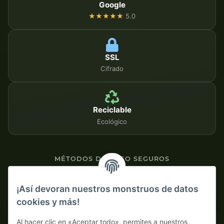
Google
★★★★★
5.0
SSL
Cifrado
Reciclable
Ecológico
MÉTODOS DE PAGO SEGUROS
Contra factura
¡Así devoran nuestros monstruos de datos
cookies y más!
Pago por adelantado con descuento
Al hacer clic en «Aceptar todo», permites a nuestros