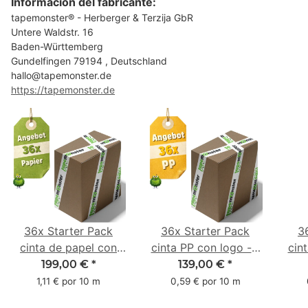
Información del fabricante:
tapemonster® - Herberger & Terzija GbR
Untere Waldstr. 16
Baden-Württemberg
Gundelfingen 79194 , Deutschland
hallo@tapemonster.de
https://tapemonster.de
36x Starter Pack
36x Starter Pack
3
cinta de papel con
cinta PP con logo - 1
cin
logo - 1 color - 50
color - 48 mm x 66 m
1 c
199,00 €
*
139,00 €
*
mm x 50 m - caucho
m -
1,11 € por 10 m
0,59 € por 10 m
natural