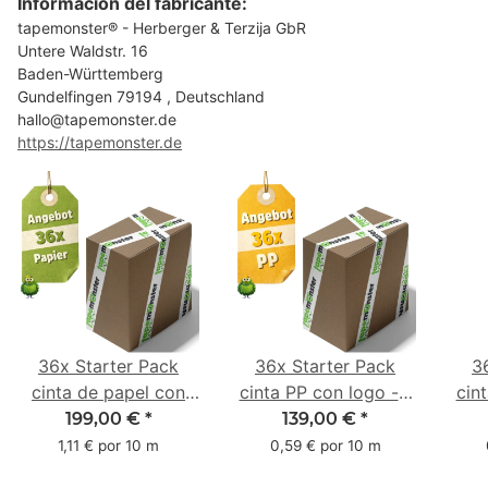
Información del fabricante:
tapemonster® - Herberger & Terzija GbR
Untere Waldstr. 16
Baden-Württemberg
Gundelfingen 79194 , Deutschland
hallo@tapemonster.de
https://tapemonster.de
36x Starter Pack
36x Starter Pack
3
cinta de papel con
cinta PP con logo - 1
cin
logo - 1 color - 50
color - 48 mm x 66 m
1 c
199,00 €
*
139,00 €
*
mm x 50 m - caucho
m -
1,11 € por 10 m
0,59 € por 10 m
natural