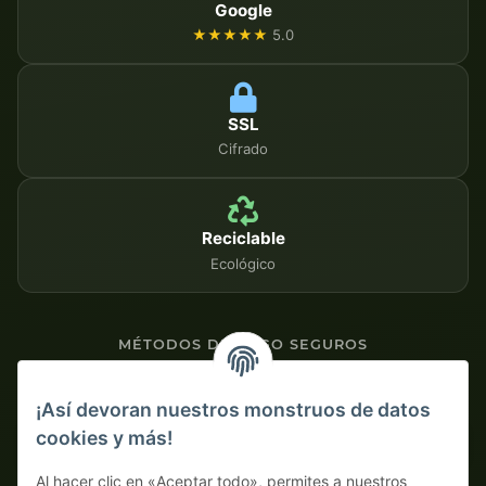
Google
★★★★★
5.0
SSL
Cifrado
Reciclable
Ecológico
MÉTODOS DE PAGO SEGUROS
Contra factura
¡Así devoran nuestros monstruos de datos
cookies y más!
Pago por adelantado con descuento
Al hacer clic en «Aceptar todo», permites a nuestros