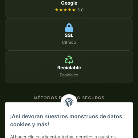
Google
★★★★★
5.0
SSL
Cifrado
Reciclable
Ecológico
MÉTODOS DE PAGO SEGUROS
Contra factura
¡Así devoran nuestros monstruos de datos
cookies y más!
Pago por adelantado con descuento
Al hacer clic en «Aceptar todo», permites a nuestros