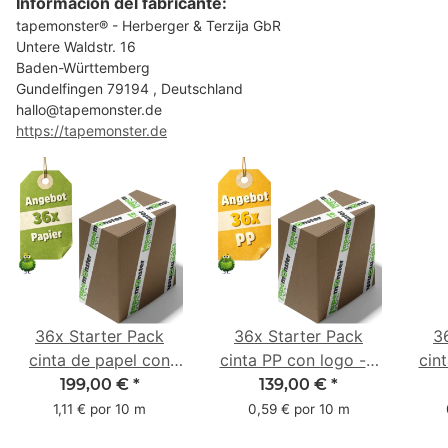
Información del fabricante:
tapemonster® - Herberger & Terzija GbR
Untere Waldstr. 16
Baden-Württemberg
Gundelfingen 79194 , Deutschland
hallo@tapemonster.de
https://tapemonster.de
36x Starter Pack
36x Starter Pack
3
cinta de papel con
cinta PP con logo - 1
cin
logo - 1 color - 50
color - 48 mm x 66 m
1 c
199,00 €
*
139,00 €
*
mm x 50 m - caucho
m -
1,11 € por 10 m
0,59 € por 10 m
natural