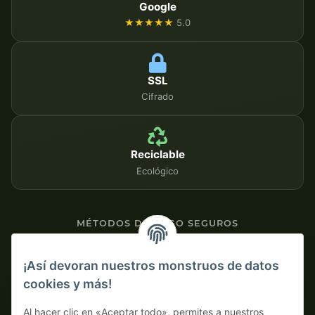
Google
★★★★★
5.0
SSL
Cifrado
Reciclable
Ecológico
MÉTODOS DE PAGO SEGUROS
Contra factura
¡Así devoran nuestros monstruos de datos
cookies y más!
Pago por adelantado con descuento
Al hacer clic en «Aceptar todo», permites a nuestros