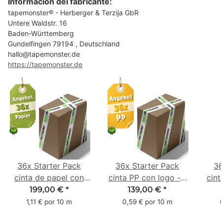
Información del fabricante:
tapemonster® - Herberger & Terzija GbR
Untere Waldstr. 16
Baden-Württemberg
Gundelfingen 79194 , Deutschland
hallo@tapemonster.de
https://tapemonster.de
36x Starter Pack
36x Starter Pack
3
cinta de papel con
cinta PP con logo - 1
cin
logo - 1 color - 50
color - 48 mm x 66 m
1 c
199,00 €
*
139,00 €
*
mm x 50 m - caucho
m -
1,11 € por 10 m
0,59 € por 10 m
natural