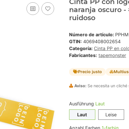
Cinta PP con logo
naranja oscuro -
ruidoso
Número de artículo:
PPHM
GTIN:
4069408002654
Categoría:
Cinta PP en col
Fabricantes:
tapemonster
Precio justo
Multiu
Aviso:
Se necesita un cliché 
Ausführung
Laut
Laut
Leise
Anzahl Farben
1-farbig