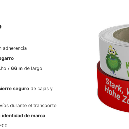
P
n adherencia
esgarro
cho /
66 m
de largo
cierre seguro
de cajas y
íos durante el transporte
u
identidad de marca
7F00