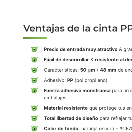
Ventajas de la cinta P
Precio de entrada muy atractivo
& gra
Fácil de desenrollar
&
resistente al d
Características:
50 µm
/
48 mm
de an
Adhesivo:
PP
(polipropileno)
Fuerza adhesiva monstruosa
para un
embalajes
Material resistente
que protege tus env
Total libertad de diseño
para reflejar t
Color de fondo:
naranja oscuro - #CF