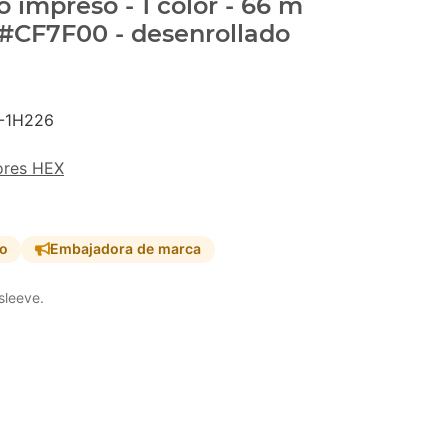
 impreso - 1 color - 66 m
 #CF7F00 - desenrollado
-1H226
ores HEX
so
Embajadora de marca
sleeve.