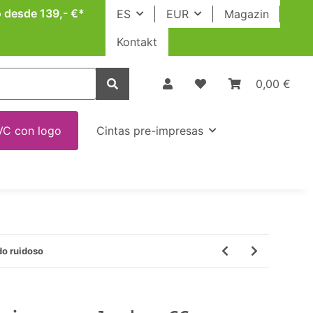
o desde 139,- €*
ES
EUR
Magazin
Kontakt
0,00 €
VC con logo
Cintas pre-impresas
do ruidoso