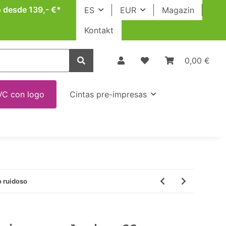
o desde 139,- €*
ES
EUR
Magazin
Kontakt
0,00 €
VC con logo
Cintas pre-impresas
o ruidoso