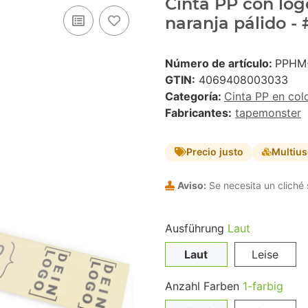
Cinta PP con logo
naranja pálido -
Número de artículo:
PPHM
GTIN:
4069408003033
Categoría:
Cinta PP en col
Fabricantes:
tapemonster
Precio justo
Multiu
Aviso:
Se necesita un cliché 
Ausführung
Laut
Laut
Leise
Anzahl Farben
1-farbig