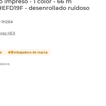
 impreso - 1 color - 66 m
 #EFD19F - desenrollado ruidoso
-1H264
ores HEX
so
Embajadora de marca
sleeve.