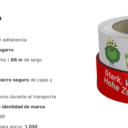
P
n adherencia
esgarro
cho /
66 m
de largo
cierre seguro
de cajas y
íos durante el transporte
u
identidad de marca
19F
para aprox.
1.200