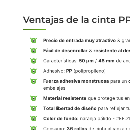
Ventajas de la cinta P
Precio de entrada muy atractivo
& gra
Fácil de desenrollar
&
resistente al d
Características:
50 µm
/
48 mm
de an
Adhesivo:
PP
(polipropileno)
Fuerza adhesiva monstruosa
para un
embalajes
Material resistente
que protege tus env
Total libertad de diseño
para reflejar t
Color de fondo:
naranja pálido - #EFD
Consumo:
36 rollos
de cinta alcanzan 