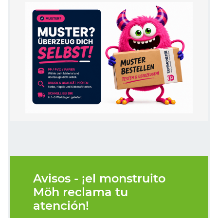
Avisos - ¡el monstruito
Möh reclama tu
atención!