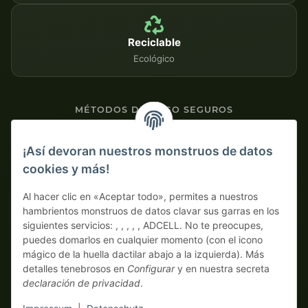
Reciclable
Ecológico
MÉTODOS DE PAGO SEGUROS
Contra factura
¡Así devoran nuestros monstruos de datos
cookies y más!
Pago por adelantado con descuento
Al hacer clic en «Aceptar todo», permites a nuestros
hambrientos monstruos de datos clavar sus garras en los
siguientes servicios: , , , , , ADCELL. No te preocupes,
puedes domarlos en cualquier momento (con el icono
mágico de la huella dactilar abajo a la izquierda). Más
detalles tenebrosos en
Configurar
y en nuestra secreta
declaración de privacidad
.
* Todos los precios sin IVA legal., más
envío
| ¡Aquí solo piden
auténticos monstruos business! Venta únicamente a