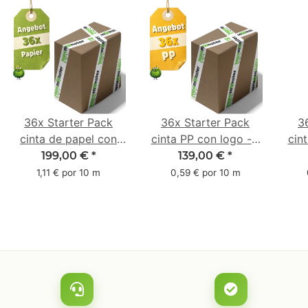
36x Starter Pack
36x Starter Pack
3
cinta de papel con
cinta PP con logo - 1
cin
logo - 1 color - 50
color - 48 mm x 66 m
1 c
199,00 €
*
139,00 €
*
mm x 50 m - caucho
m -
1,11 € por 10 m
0,59 € por 10 m
natural