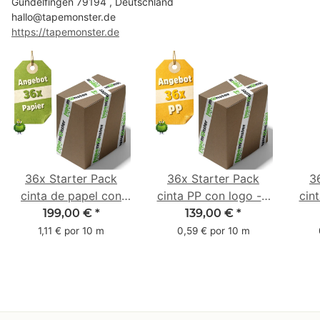
Gundelfingen 79194 , Deutschland
hallo@tapemonster.de
https://tapemonster.de
36x Starter Pack
36x Starter Pack
3
cinta de papel con
cinta PP con logo - 1
cin
logo - 1 color - 50
color - 48 mm x 66 m
1 c
199,00 €
*
139,00 €
*
mm x 50 m - caucho
m -
1,11 € por 10 m
0,59 € por 10 m
natural