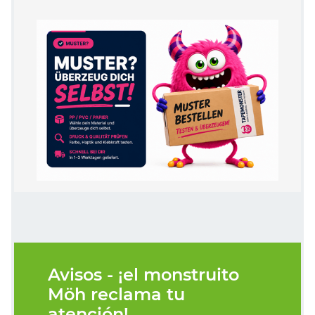
Avisos - ¡el monstruito
Möh reclama tu
atención!