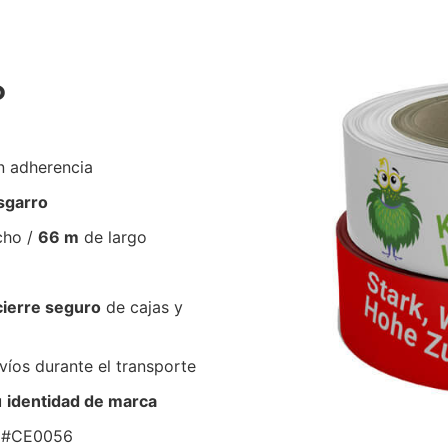
P
n adherencia
esgarro
cho /
66 m
de largo
cierre seguro
de cajas y
íos durante el transporte
u
identidad de marca
 - #CE0056