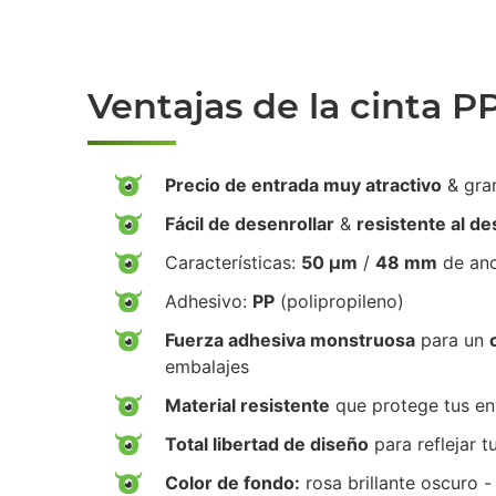
Ventajas de la cinta P
Precio de entrada muy atractivo
& gra
Fácil de desenrollar
&
resistente al d
Características:
50 µm
/
48 mm
de an
Adhesivo:
PP
(polipropileno)
Fuerza adhesiva monstruosa
para un
embalajes
Material resistente
que protege tus env
Total libertad de diseño
para reflejar t
Color de fondo:
rosa brillante oscuro