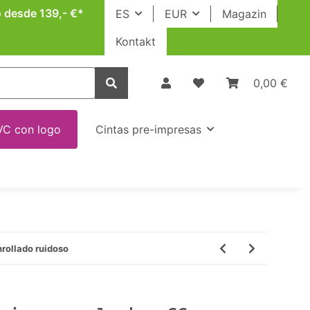
o desde 139,- €*
ES
EUR
Magazin
Kontakt
0,00 €
VC con logo
Cintas pre-impresas
nrollado ruidoso