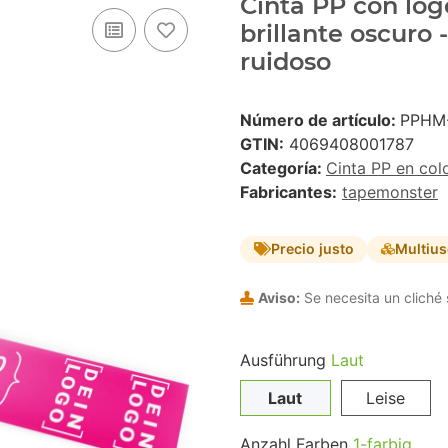
Cinta PP con logo
brillante oscuro
ruidoso
Número de artículo:
PPHM
GTIN:
4069408001787
Categoría:
Cinta PP en col
Fabricantes:
tapemonster
Precio justo
Multiu
Aviso:
Se necesita un cliché 
Ausführung
Laut
Laut
Leise
Anzahl Farben
1-farbig