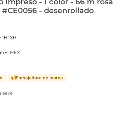
 impreso - 1 color - 66 m rosa
 - #CE0056 - desenrollado
-1H139
ores HEX
so
Embajadora de marca
sleeve.