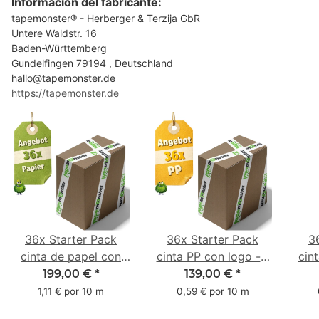
Información del fabricante:
tapemonster® - Herberger & Terzija GbR
Untere Waldstr. 16
Baden-Württemberg
Gundelfingen 79194 , Deutschland
hallo@tapemonster.de
https://tapemonster.de
36x Starter Pack
36x Starter Pack
3
cinta de papel con
cinta PP con logo - 1
cin
logo - 1 color - 50
color - 48 mm x 66 m
1 c
199,00 €
*
139,00 €
*
mm x 50 m - caucho
m -
1,11 € por 10 m
0,59 € por 10 m
natural