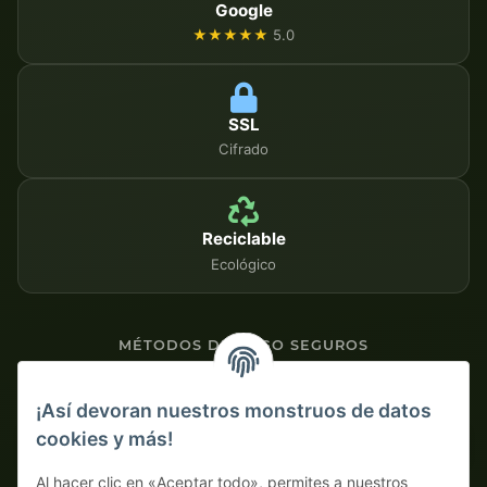
Google
★★★★★
5.0
SSL
Cifrado
Reciclable
Ecológico
MÉTODOS DE PAGO SEGUROS
Contra factura
¡Así devoran nuestros monstruos de datos
cookies y más!
Pago por adelantado con descuento
Al hacer clic en «Aceptar todo», permites a nuestros