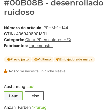
#00B08B - desenrollado
ruidoso
Número de artículo:
PPHM-1H144
GTIN:
4069408001831
Categoría:
Cinta PP en colores HEX
Fabricantes:
tapemonster
Precio justo
Multiuso
Embajadora de marca
Aviso:
Se necesita un cliché sleeve.
Ausführung
Laut
Laut
Leise
Anzahl Farben
1-farbig