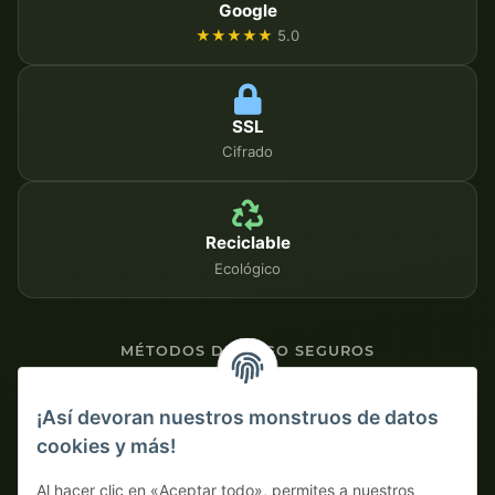
Google
★★★★★
5.0
SSL
Cifrado
Reciclable
Ecológico
MÉTODOS DE PAGO SEGUROS
Contra factura
¡Así devoran nuestros monstruos de datos
cookies y más!
Pago por adelantado con descuento
Al hacer clic en «Aceptar todo», permites a nuestros