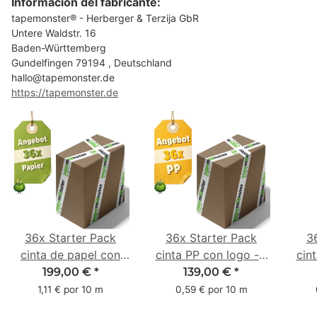
Información del fabricante:
tapemonster® - Herberger & Terzija GbR
Untere Waldstr. 16
Baden-Württemberg
Gundelfingen 79194 , Deutschland
hallo@tapemonster.de
https://tapemonster.de
36x Starter Pack
36x Starter Pack
3
cinta de papel con
cinta PP con logo - 1
cin
logo - 1 color - 50
color - 48 mm x 66 m
1 c
199,00 €
*
139,00 €
*
mm x 50 m - caucho
m -
1,11 € por 10 m
0,59 € por 10 m
natural