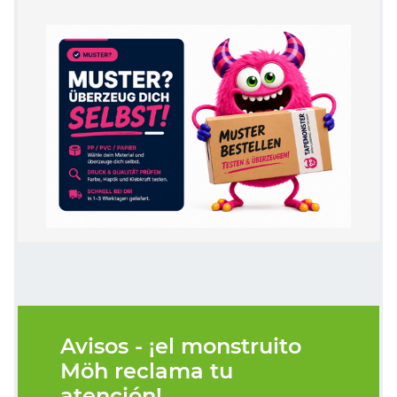
Avisos - ¡el monstruito
Möh reclama tu
atención!