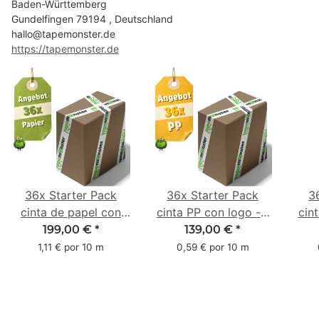
Baden-Württemberg
Gundelfingen 79194 , Deutschland
hallo@tapemonster.de
https://tapemonster.de
36x Starter Pack
36x Starter Pack
3
cinta de papel con
cinta PP con logo - 1
cin
logo - 1 color - 50
color - 48 mm x 66 m
1 c
199,00 €
*
139,00 €
*
mm x 50 m - caucho
m -
1,11 € por 10 m
0,59 € por 10 m
natural