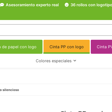
Asesoramiento experto real
36 rollos con logotip
a de papel con logo
Cinta PP con logo
Cinta P
Colores especiales
o silencioso