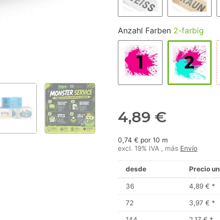
Anzahl Farben
2-farbig
4,89 €
0,74 € por 10 m
excl. 19% IVA , más
Envío
desde
Precio un
36
4,89 €
*
72
3,97 €
*
144
2,17 €
*