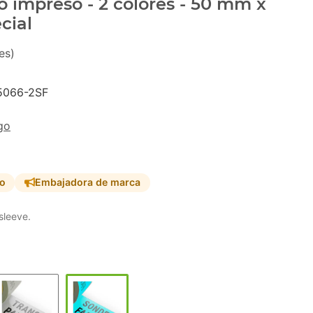
o impreso - 2 colores - 50 mm x
cial
es)
5066-2SF
go
so
Embajadora de marca
sleeve.