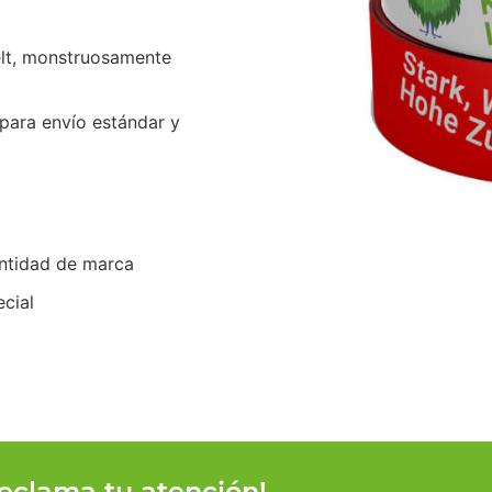
lt, monstruosamente
para envío estándar y
dentidad de marca
cial
reclama tu atención!