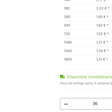
180
2,02 €
*
360
1,95 €
*
540
1,62 €
*
720
1,53 €
*
1080
1,31 €
*
1440
1,39 €
*
1800
1,21 €
*
Disponible inmediatam
Plazo de entrega:
aprox. 4 semanas
(