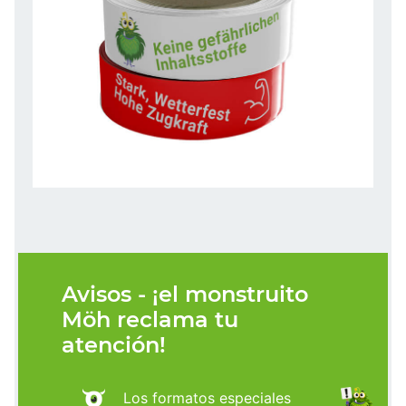
Avisos - ¡el monstruito
Möh reclama tu
atención!
Los formatos especiales