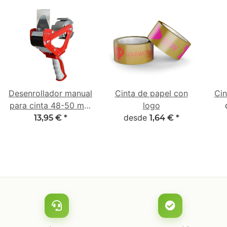
Desenrollador manual
Cinta de papel con
Cin
para cinta 48-50 mm
logo
con empuñadura 2K
desde
13,95 €
*
1,64 €
*
de goma