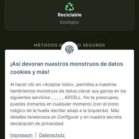
Reciclable
Ecológico
MÉTODOS DE PAGO SEGUROS
Contra factura
¡Así devoran nuestros monstruos de datos
cookies y más!
Pago por adelantado con descuento
Al hacer clic en «Aceptar todo», permites a nuestros
hambrientos monstruos de datos clavar sus garras en los
siguientes servicios: , , , , , ADCELL. No te preocupes,
puedes domarlos en cualquier momento (con el icono
mágico de la huella dactilar abajo a la izquierda). Más
detalles tenebrosos en
Configurar
y en nuestra secreta
declaración de privacidad
.
* Todos los precios sin IVA legal., más
envío
| ¡Aquí solo piden
auténticos monstruos business! Venta únicamente a
Impressum
|
Datenschutz
empresarios (§ 14 BGB), sin clientes particulares (§ 13 BGB).