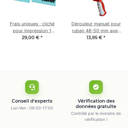
Frais uniques : cliché
Dérouleur manuel pour
pour impression 1
ruban 48-50 mm avec
couleur
poignée 2K en
29,00 €
*
13,95 €
*
caoutchouc
Conseil d'experts
Vérification des
données gratuite
Lun-Ven : 08:00-17:00
Contrôlé par le monstre de
vérification !