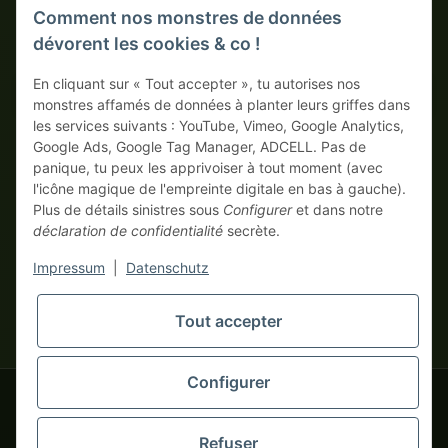
Comment nos monstres de données
dévorent les cookies & co !
MÉTHODES DE PAIEMENT SÉCURISÉES
En cliquant sur « Tout accepter », tu autorises nos
Sur facture
Paiement anticipé avec escompte
monstres affamés de données à planter leurs griffes dans
les services suivants : YouTube, Vimeo, Google Analytics,
Google Ads, Google Tag Manager, ADCELL. Pas de
panique, tu peux les apprivoiser à tout moment (avec
l'icône magique de l'empreinte digitale en bas à gauche).
Plus de détails sinistres sous
Configurer
et dans notre
déclaration de confidentialité
secrète.
* Tous les prix hors TVA légale., plus
frais de port
| Ici, seuls les
Impressum
|
Datenschutz
vrais monstres business commandent ! Vente uniquement aux
entrepreneurs (§ 14 BGB), aucun client particulier (§ 13 BGB).
Les prix en devises étrangères sont indicatifs et se basent sur le
Tout accepter
tapemonster.de
taux de change actuel. La devise contractuelle est l'euro (EUR).
Configurer
tapemonster.de
© 2020-2026 tapemonster - Tous droits réservés. Design by
Refuser