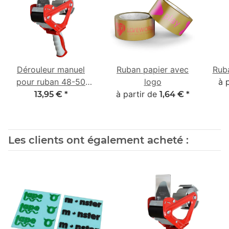
Dérouleur manuel
Ruban papier avec
Rub
pour ruban 48-50
logo
à 
mm avec poignée 2K
à partir de
13,95 €
*
1,64 €
*
en caoutchouc
Les clients ont également acheté :