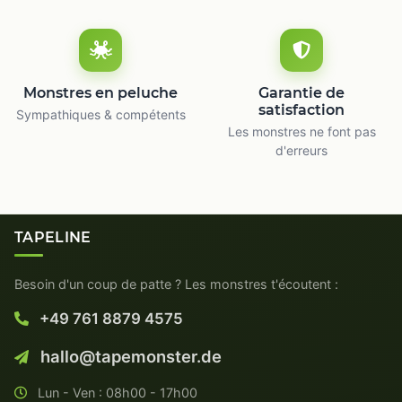
Monstres en peluche
Garantie de
satisfaction
Sympathiques & compétents
Les monstres ne font pas
d'erreurs
TAPELINE
Besoin d'un coup de patte ? Les monstres t'écoutent :
+49 761 8879 4575
hallo@tapemonster.de
Lun - Ven : 08h00 - 17h00