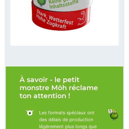
À savoir - le petit
monstre Möh réclame
ton attention !
Les formats spéciaux ont
des délais de production
légèrement plus longs que