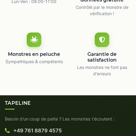
Lun-Ven : 08:00-17:00
Contrôlé par le monstre de
vérification !
Monstres en peluche
Garantie de
satisfaction
Sympathiques & compétents
Les monstres ne font pas
d'erreurs
TAPELINE
Besoin d'un coup de patte ? Les monstres t'écoutent :
+49 761 8879 4575