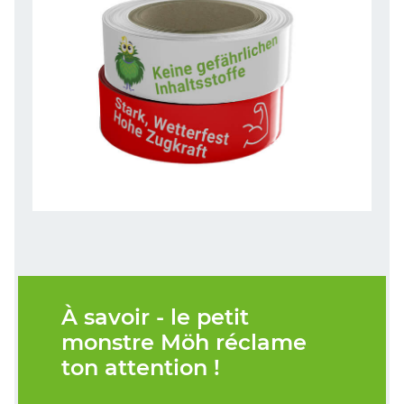
À savoir - le petit
monstre Möh réclame
ton attention !