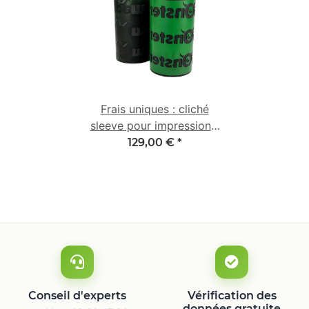
Frais uniques : cliché
sleeve pour impression 1
couleur
129,00 €
*
Conseil d'experts
Vérification des
données gratuite