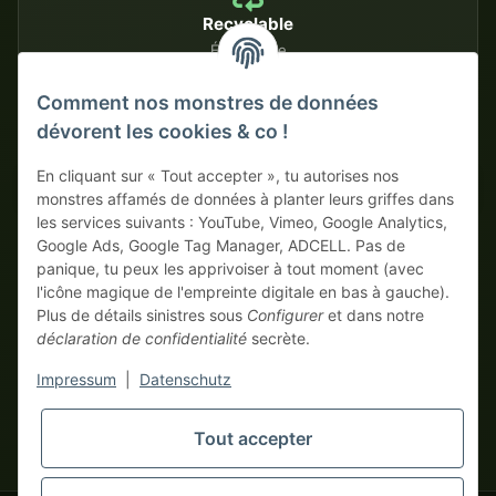
Recyclable
Écologique
Comment nos monstres de données
dévorent les cookies & co !
MÉTHODES DE PAIEMENT SÉCURISÉES
En cliquant sur « Tout accepter », tu autorises nos
Sur facture
Paiement anticipé avec escompte
monstres affamés de données à planter leurs griffes dans
les services suivants : YouTube, Vimeo, Google Analytics,
Google Ads, Google Tag Manager, ADCELL. Pas de
panique, tu peux les apprivoiser à tout moment (avec
l'icône magique de l'empreinte digitale en bas à gauche).
Plus de détails sinistres sous
Configurer
et dans notre
déclaration de confidentialité
secrète.
* Tous les prix hors TVA légale., plus
frais de port
| Ici, seuls les
Impressum
|
Datenschutz
vrais monstres business commandent ! Vente uniquement aux
entrepreneurs (§ 14 BGB), aucun client particulier (§ 13 BGB).
Les prix en devises étrangères sont indicatifs et se basent sur le
Tout accepter
tapemonster.de
taux de change actuel. La devise contractuelle est l'euro (EUR).