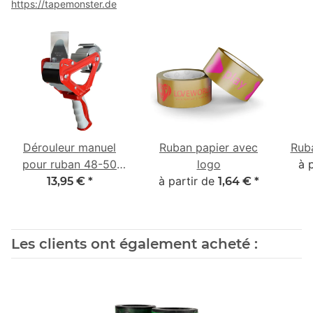
https://tapemonster.de
Dérouleur manuel
Ruban papier avec
Rub
pour ruban 48-50
logo
à 
mm avec poignée 2K
à partir de
13,95 €
*
1,64 €
*
en caoutchouc
Les clients ont également acheté :