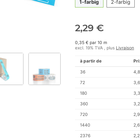
1-farbig
2-farbig
2,29 €
0,35 € par 10 m
excl. 19% TVA , plus
Livraison
à partir de
Pri
36
4,8
72
3,6
180
3,
360
3,2
720
2,9
1440
2,6
2376
2,2