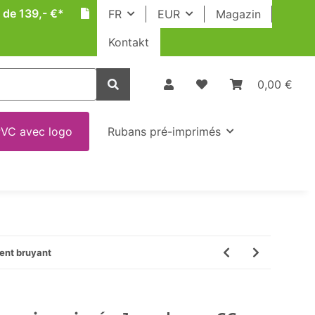
 de 139,- €*
FR
EUR
Magazin
Kontakt
0,00 €
VC avec logo
Rubans pré-imprimés
ent bruyant