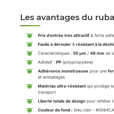
Les avantages du rub
Prix d'entrée très attractif
& forte adh
Facile à dérouler
&
résistant à la déch
Caractéristiques :
50 µm
/
48 mm
de l
Adhésif :
PP
(polypropylène)
Adhérence monstrueuse
pour une
fe
et emballages
Matériau ultra-résistant
qui protège te
transport
Liberté totale de design
pour refléter 
Couleur de fond :
bleu clair - #0084C