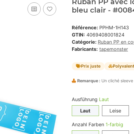
Ruban PP avec lo
bleu clair - #00
Référence:
PPHM-1H143
GTIN:
4069408001824
Catégorie:
Ruban PP en co
Fabricants:
tapemonster
Prix juste
Polyvalen
Remarque :
Un cliché sleeve 
Ausführung
Laut
Laut
Leise
Anzahl Farben
1-farbig