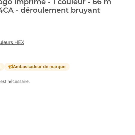
go imprimé - 1 couleur - 66 m
84CA - déroulement bruyant
uleurs HEX
t
Ambassadeur de marque
est nécessaire.