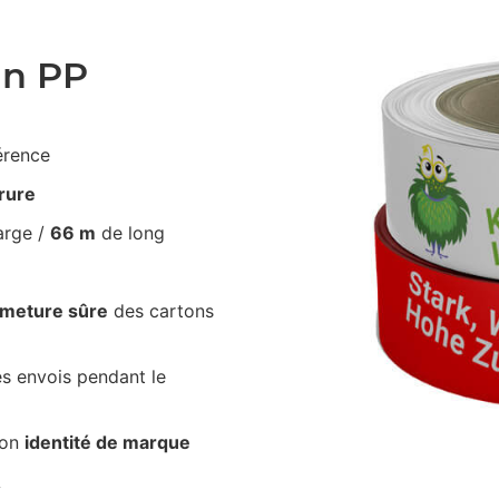
an PP
érence
irure
arge /
66 m
de long
rmeture sûre
des cartons
s envois pendant le
ton
identité de marque
A