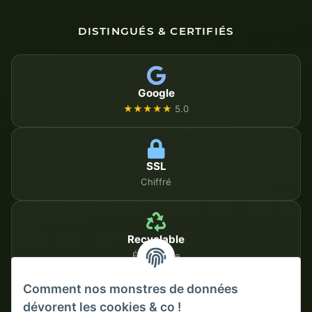
DISTINGUÉS & CERTIFIÉS
Google
★★★★★
5.0
SSL
Chiffré
Recyclable
Écologique
Comment nos monstres de données
dévorent les cookies & co !
MÉTHODES DE PAIEMENT SÉCURISÉES