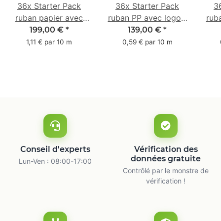
36x Starter Pack
36x Starter Pack
3
ruban papier avec
ruban PP avec logo -
rub
logo - 1 couleur - 50
1 couleur - 48 mm x
- 1 
199,00 €
*
139,00 €
*
mm x 50 m -
66 m
1,11 € par 10 m
0,59 € par 10 m
caoutchouc naturel
ca
Conseil d'experts
Vérification des
données gratuite
Lun-Ven : 08:00-17:00
Contrôlé par le monstre de
vérification !