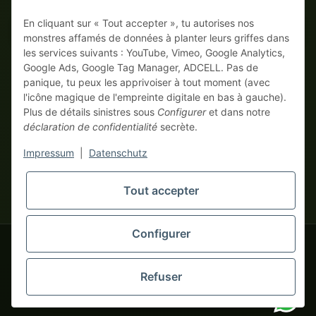
En cliquant sur « Tout accepter », tu autorises nos
Sur facture
Paiement anticipé avec escompte
monstres affamés de données à planter leurs griffes dans
les services suivants : YouTube, Vimeo, Google Analytics,
Google Ads, Google Tag Manager, ADCELL. Pas de
panique, tu peux les apprivoiser à tout moment (avec
l'icône magique de l'empreinte digitale en bas à gauche).
Plus de détails sinistres sous
Configurer
et dans notre
déclaration de confidentialité
secrète.
* Tous les prix hors TVA légale., plus
frais de port
| Ici, seuls les
Impressum
|
Datenschutz
vrais monstres business commandent ! Vente uniquement aux
entrepreneurs (§ 14 BGB), aucun client particulier (§ 13 BGB).
Les prix en devises étrangères sont indicatifs et se basent sur le
Tout accepter
tapemonster.de
taux de change actuel. La devise contractuelle est l'euro (EUR).
Configurer
tapemonster.de
© 2020-2026 tapemonster - Tous droits réservés. Design by
Refuser
Des milliers de clients satisfaits depuis 2020