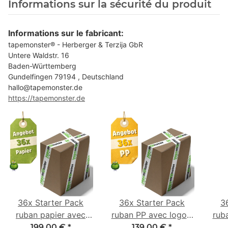
Informations sur la sécurité du produit
Informations sur le fabricant:
tapemonster® - Herberger & Terzija GbR
Untere Waldstr. 16
Baden-Württemberg
Gundelfingen 79194 , Deutschland
hallo@tapemonster.de
https://tapemonster.de
36x Starter Pack
36x Starter Pack
3
ruban papier avec
ruban PP avec logo -
rub
logo - 1 couleur - 50
1 couleur - 48 mm x
- 1 
199,00 €
*
139,00 €
*