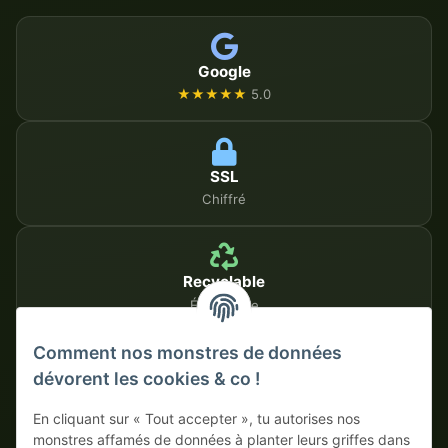
Google
★★★★★
5.0
SSL
Chiffré
Recyclable
Écologique
Comment nos monstres de données
dévorent les cookies & co !
MÉTHODES DE PAIEMENT SÉCURISÉES
En cliquant sur « Tout accepter », tu autorises nos
Sur facture
Paiement anticipé avec escompte
monstres affamés de données à planter leurs griffes dans