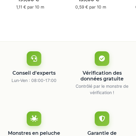
mm x 50 m -
66 m
1,11 € par 10 m
0,59 € par 10 m
caoutchouc naturel
ca
Conseil d'experts
Vérification des
données gratuite
Lun-Ven : 08:00-17:00
Contrôlé par le monstre de
vérification !
Monstres en peluche
Garantie de