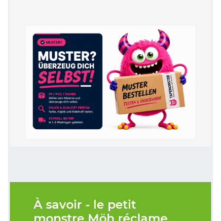
À savoir - le petit
monstre Möh réclame