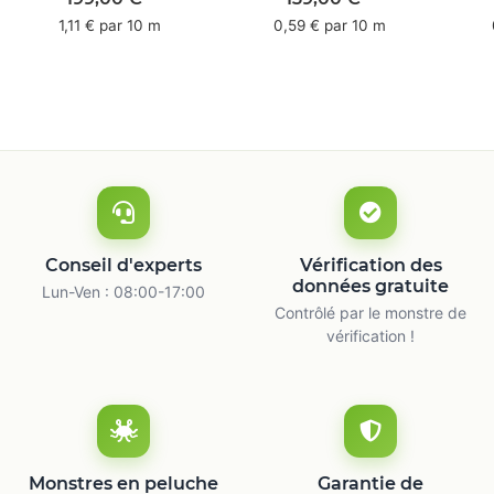
mm x 50 m -
66 m
1,11 € par 10 m
0,59 € par 10 m
caoutchouc naturel
ca
Conseil d'experts
Vérification des
données gratuite
Lun-Ven : 08:00-17:00
Contrôlé par le monstre de
vérification !
Monstres en peluche
Garantie de