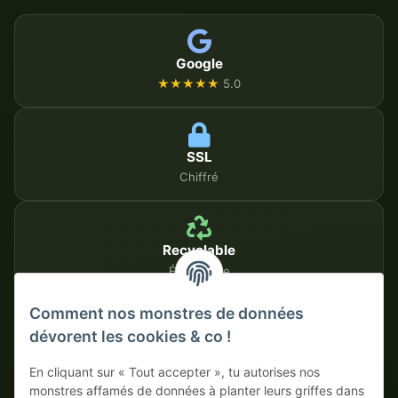
Google
★★★★★
5.0
SSL
Chiffré
Recyclable
Écologique
Comment nos monstres de données
dévorent les cookies & co !
MÉTHODES DE PAIEMENT SÉCURISÉES
En cliquant sur « Tout accepter », tu autorises nos
Sur facture
Paiement anticipé avec escompte
monstres affamés de données à planter leurs griffes dans