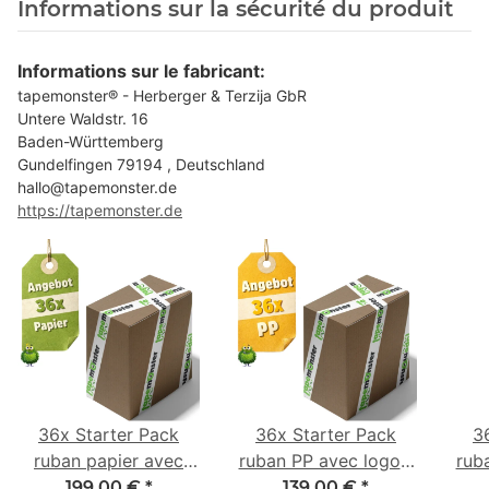
Informations sur la sécurité du produit
Informations sur le fabricant:
tapemonster® - Herberger & Terzija GbR
Untere Waldstr. 16
Baden-Württemberg
Gundelfingen 79194 , Deutschland
hallo@tapemonster.de
https://tapemonster.de
36x Starter Pack
36x Starter Pack
3
ruban papier avec
ruban PP avec logo -
rub
logo - 1 couleur - 50
1 couleur - 48 mm x
- 1 
199,00 €
*
139,00 €
*