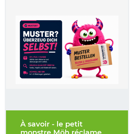
À savoir - le petit
monstre Möh réclame