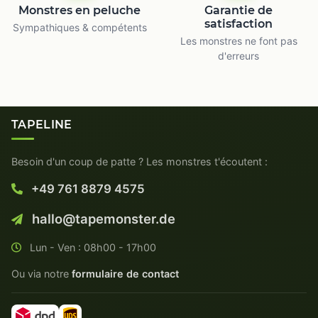
Monstres en peluche
Garantie de
satisfaction
Sympathiques & compétents
Les monstres ne font pas
d'erreurs
TAPELINE
Besoin d'un coup de patte ? Les monstres t'écoutent :
+49 761 8879 4575
hallo@tapemonster.de
Lun - Ven : 08h00 - 17h00
Ou via notre
formulaire de contact