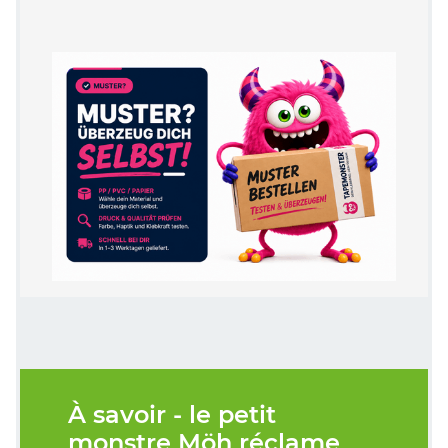
À savoir - le petit
monstre Möh réclame