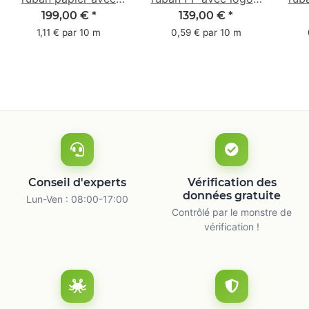
logo - 1 couleur - 50
1 couleur - 48 mm x
- 1 
199,00 €
*
139,00 €
*
mm x 50 m -
66 m
1,11 € par 10 m
0,59 € par 10 m
caoutchouc naturel
ca
Conseil d'experts
Vérification des
données gratuite
Lun-Ven : 08:00-17:00
Contrôlé par le monstre de
vérification !