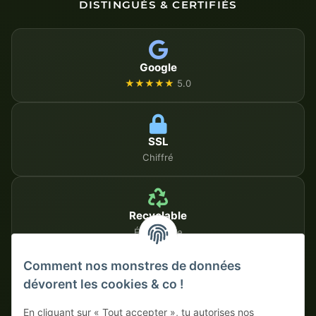
DISTINGUÉS & CERTIFIÉS
Google
★★★★★
5.0
SSL
Chiffré
Recyclable
Écologique
Comment nos monstres de données
dévorent les cookies & co !
MÉTHODES DE PAIEMENT SÉCURISÉES
En cliquant sur « Tout accepter », tu autorises nos