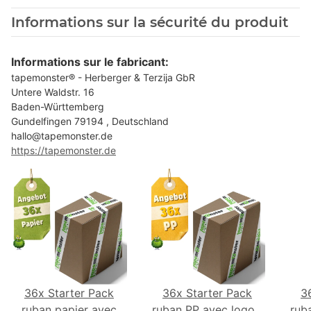
Informations sur la sécurité du produit
Informations sur le fabricant:
tapemonster® - Herberger & Terzija GbR
Untere Waldstr. 16
Baden-Württemberg
Gundelfingen 79194 , Deutschland
hallo@tapemonster.de
https://tapemonster.de
36x Starter Pack
36x Starter Pack
3
ruban papier avec
ruban PP avec logo -
rub