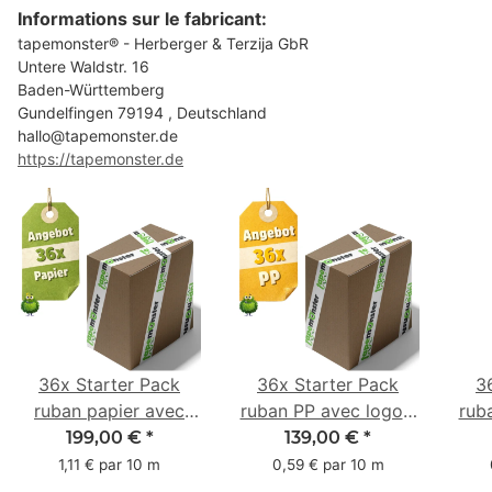
Informations sur le fabricant:
tapemonster® - Herberger & Terzija GbR
Untere Waldstr. 16
Baden-Württemberg
Gundelfingen 79194 , Deutschland
hallo@tapemonster.de
https://tapemonster.de
36x Starter Pack
36x Starter Pack
3
ruban papier avec
ruban PP avec logo -
rub
logo - 1 couleur - 50
1 couleur - 48 mm x
- 1 
199,00 €
*
139,00 €
*
mm x 50 m -
66 m
1,11 € par 10 m
0,59 € par 10 m
caoutchouc naturel
ca