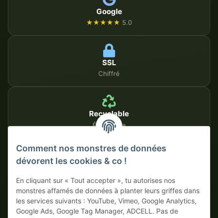
Google
★★★★★
5.0
SSL
Chiffré
Recyclable
Écologique
Comment nos monstres de données
dévorent les cookies & co !
MÉTHODES DE PAIEMENT SÉCURISÉES
En cliquant sur « Tout accepter », tu autorises nos
Sur facture
Paiement anticipé avec escompte
monstres affamés de données à planter leurs griffes dans
les services suivants : YouTube, Vimeo, Google Analytics,
Google Ads, Google Tag Manager, ADCELL. Pas de