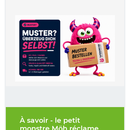
À savoir - le petit
monstre Möh réclame