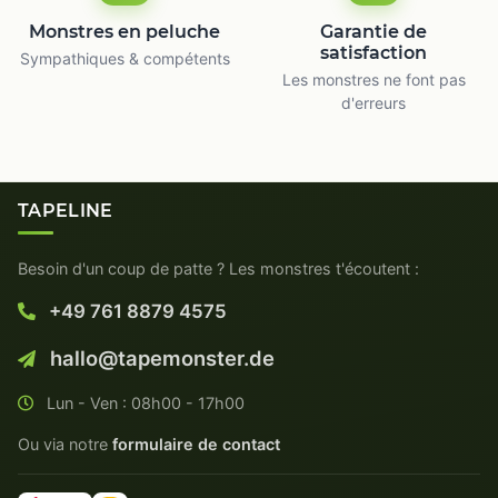
Monstres en peluche
Garantie de
satisfaction
Sympathiques & compétents
Les monstres ne font pas
d'erreurs
TAPELINE
Besoin d'un coup de patte ? Les monstres t'écoutent :
+49 761 8879 4575
hallo@tapemonster.de
Lun - Ven : 08h00 - 17h00
Ou via notre
formulaire de contact