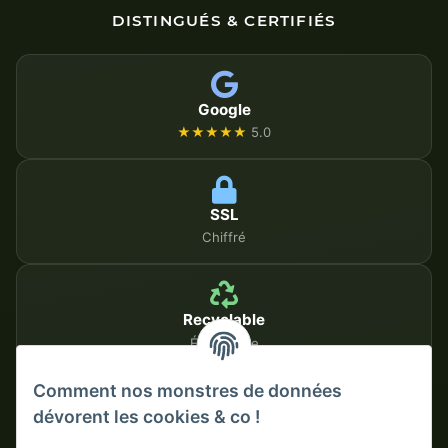
DISTINGUÉS & CERTIFIÉS
Google
★★★★★
5.0
SSL
Chiffré
Recyclable
Écologique
Comment nos monstres de données
dévorent les cookies & co !
MÉTHODES DE PAIEMENT SÉCURISÉES