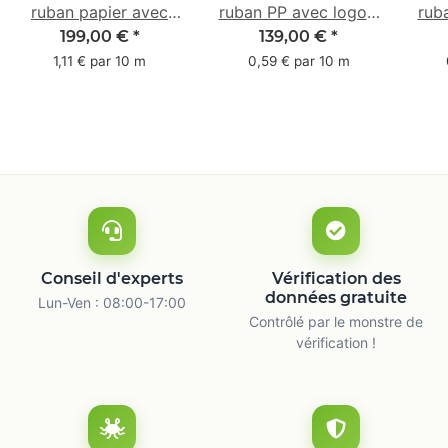
ruban papier avec
ruban PP avec logo -
rub
logo - 1 couleur - 50
1 couleur - 48 mm x
- 1 
199,00 €
*
139,00 €
*
mm x 50 m -
66 m
1,11 € par 10 m
0,59 € par 10 m
caoutchouc naturel
ca
Conseil d'experts
Vérification des
données gratuite
Lun-Ven : 08:00-17:00
Contrôlé par le monstre de
vérification !