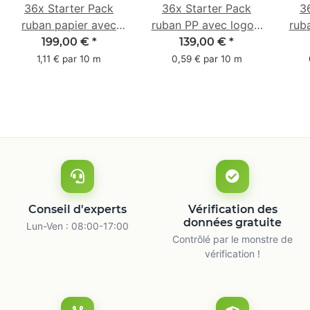
36x Starter Pack
36x Starter Pack
3
ruban papier avec
ruban PP avec logo -
rub
logo - 1 couleur - 50
1 couleur - 48 mm x
- 1 
199,00 €
*
139,00 €
*
mm x 50 m -
66 m
1,11 € par 10 m
0,59 € par 10 m
caoutchouc naturel
ca
Conseil d'experts
Vérification des
données gratuite
Lun-Ven : 08:00-17:00
Contrôlé par le monstre de
vérification !