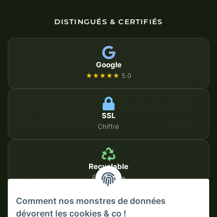
DISTINGUÉS & CERTIFIÉS
Google
★★★★★
5.0
SSL
Chiffré
Recyclable
Écologique
Comment nos monstres de données
dévorent les cookies & co !
MÉTHODES DE PAIEMENT SÉCURISÉES