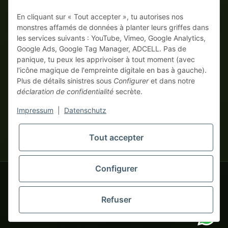
En cliquant sur « Tout accepter », tu autorises nos
Sur facture
Paiement anticipé avec escompte
monstres affamés de données à planter leurs griffes dans
les services suivants : YouTube, Vimeo, Google Analytics,
Google Ads, Google Tag Manager, ADCELL. Pas de
panique, tu peux les apprivoiser à tout moment (avec
l'icône magique de l'empreinte digitale en bas à gauche).
Plus de détails sinistres sous
Configurer
et dans notre
déclaration de confidentialité
secrète.
* Tous les prix hors TVA légale., plus
frais de port
| Ici, seuls les
Impressum
|
Datenschutz
vrais monstres business commandent ! Vente uniquement aux
entrepreneurs (§ 14 BGB), aucun client particulier (§ 13 BGB).
Les prix en devises étrangères sont indicatifs et se basent sur le
Tout accepter
tapemonster.de
taux de change actuel. La devise contractuelle est l'euro (EUR).
Configurer
tapemonster.de
© 2020-2026 tapemonster - Tous droits réservés. Design by
Refuser
Des milliers de clients satisfaits depuis 2020