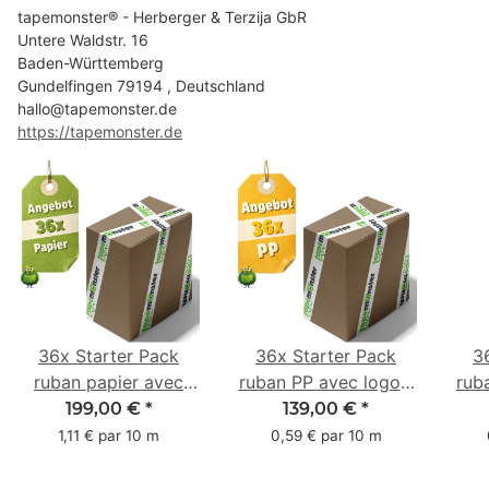
tapemonster® - Herberger & Terzija GbR
Untere Waldstr. 16
Baden-Württemberg
Gundelfingen 79194 , Deutschland
hallo@tapemonster.de
https://tapemonster.de
36x Starter Pack
36x Starter Pack
3
ruban papier avec
ruban PP avec logo -
rub
logo - 1 couleur - 50
1 couleur - 48 mm x
- 1 
199,00 €
*
139,00 €
*
mm x 50 m -
66 m
1,11 € par 10 m
0,59 € par 10 m
caoutchouc naturel
ca