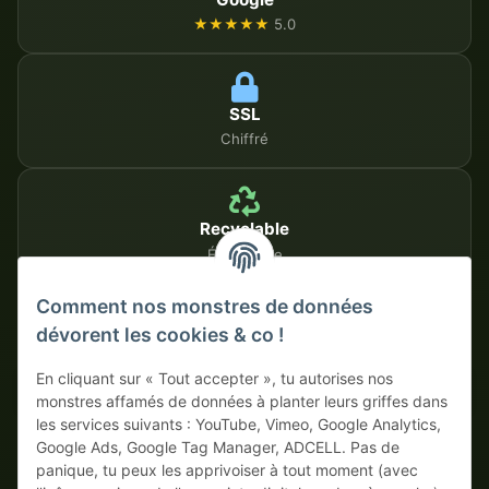
★★★★★
5.0
SSL
Chiffré
Recyclable
Écologique
Comment nos monstres de données
dévorent les cookies & co !
MÉTHODES DE PAIEMENT SÉCURISÉES
En cliquant sur « Tout accepter », tu autorises nos
Sur facture
Paiement anticipé avec escompte
monstres affamés de données à planter leurs griffes dans
les services suivants : YouTube, Vimeo, Google Analytics,
Google Ads, Google Tag Manager, ADCELL. Pas de
panique, tu peux les apprivoiser à tout moment (avec