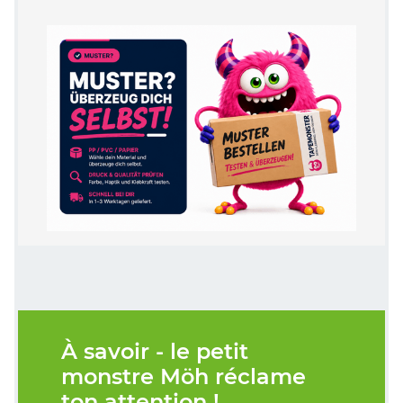
À savoir - le petit
monstre Möh réclame
ton attention !