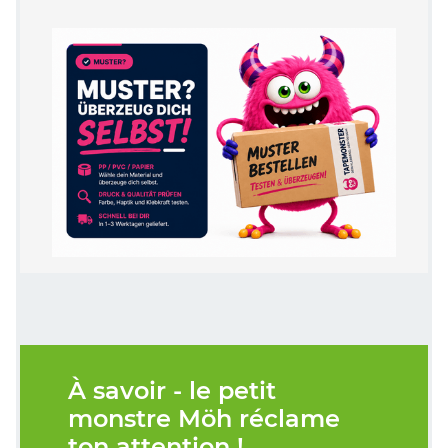
À savoir - le petit
monstre Möh réclame
ton attention !