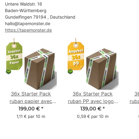
Untere Waldstr. 16
Baden-Württemberg
Gundelfingen 79194 , Deutschland
hallo@tapemonster.de
https://tapemonster.de
36x Starter Pack
36x Starter Pack
3
ruban papier avec
ruban PP avec logo -
rub
logo - 1 couleur - 50
1 couleur - 48 mm x
- 1 
199,00 €
*
139,00 €
*
mm x 50 m -
66 m
1,11 € par 10 m
0,59 € par 10 m
caoutchouc naturel
ca