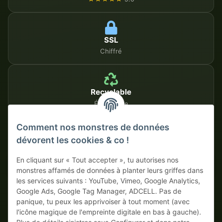
SSL
Chiffré
Recyclable
Écologique
Comment nos monstres de données
dévorent les cookies & co !
MÉTHODES DE PAIEMENT SÉCURISÉES
En cliquant sur « Tout accepter », tu autorises nos
Sur facture
Paiement anticipé avec escompte
monstres affamés de données à planter leurs griffes dans
les services suivants : YouTube, Vimeo, Google Analytics,
Google Ads, Google Tag Manager, ADCELL. Pas de
panique, tu peux les apprivoiser à tout moment (avec
l'icône magique de l'empreinte digitale en bas à gauche).