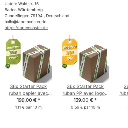
Untere Waldstr. 16
Baden-Württemberg
Gundelfingen 79194 , Deutschland
hallo@tapemonster.de
https://tapemonster.de
36x Starter Pack
36x Starter Pack
3
ruban papier avec
ruban PP avec logo -
rub
logo - 1 couleur - 50
1 couleur - 48 mm x
- 1 
199,00 €
*
139,00 €
*
mm x 50 m -
66 m
1,11 € par 10 m
0,59 € par 10 m
caoutchouc naturel
ca