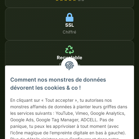
SSL
Chiffré
Recyclable
Écologique
Comment nos monstres de données
dévorent les cookies & co !
MÉTHODES DE PAIEMENT SÉCURISÉES
En cliquant sur « Tout accepter », tu autorises nos
Sur facture
Paiement anticipé avec escompte
monstres affamés de données à planter leurs griffes dans
les services suivants : YouTube, Vimeo, Google Analytics,
Google Ads, Google Tag Manager, ADCELL. Pas de
panique, tu peux les apprivoiser à tout moment (avec
l'icône magique de l'empreinte digitale en bas à gauche).