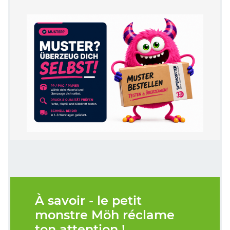
À savoir - le petit
monstre Möh réclame
ton attention !