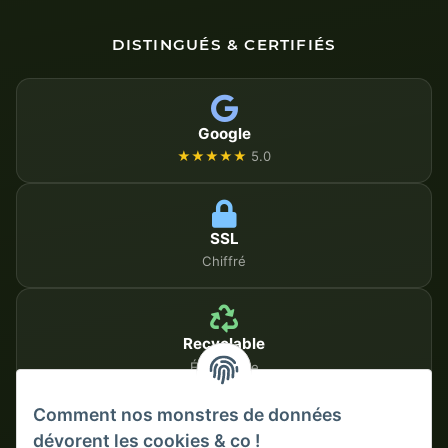
DISTINGUÉS & CERTIFIÉS
Google
★★★★★
5.0
SSL
Chiffré
Recyclable
Écologique
Comment nos monstres de données
dévorent les cookies & co !
MÉTHODES DE PAIEMENT SÉCURISÉES