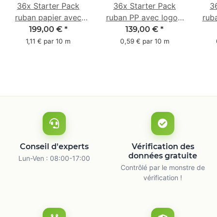
36x Starter Pack
36x Starter Pack
3
ruban papier avec
ruban PP avec logo -
rub
logo - 1 couleur - 50
1 couleur - 48 mm x
- 1 
199,00 €
*
139,00 €
*
mm x 50 m -
66 m
1,11 € par 10 m
0,59 € par 10 m
caoutchouc naturel
ca
Conseil d'experts
Vérification des
données gratuite
Lun-Ven : 08:00-17:00
Contrôlé par le monstre de
vérification !