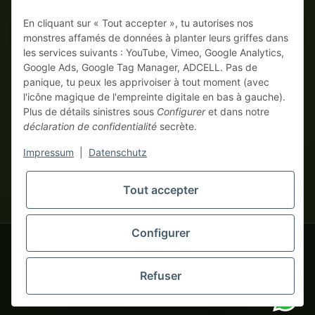
En cliquant sur « Tout accepter », tu autorises nos
Sur facture
Paiement anticipé avec escompte
monstres affamés de données à planter leurs griffes dans
les services suivants : YouTube, Vimeo, Google Analytics,
Google Ads, Google Tag Manager, ADCELL. Pas de
panique, tu peux les apprivoiser à tout moment (avec
l'icône magique de l'empreinte digitale en bas à gauche).
Plus de détails sinistres sous
Configurer
et dans notre
déclaration de confidentialité
secrète.
* Tous les prix hors TVA légale., plus
frais de port
| Ici, seuls les
Impressum
|
Datenschutz
vrais monstres business commandent ! Vente uniquement aux
entrepreneurs (§ 14 BGB), aucun client particulier (§ 13 BGB).
Les prix en devises étrangères sont indicatifs et se basent sur le
Tout accepter
tapemonster.de
taux de change actuel. La devise contractuelle est l'euro (EUR).
Configurer
tapemonster.de
© 2020-2026 tapemonster - Tous droits réservés. Design by
Refuser
Des milliers de clients satisfaits depuis 2020