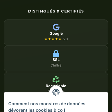
DISTINGUÉS & CERTIFIÉS
Google
★★★★★
5.0
SSL
Chiffré
Recyclable
Écologique
Comment nos monstres de données
dévorent les cookies & co !
MÉTHODES DE PAIEMENT SÉCURISÉES