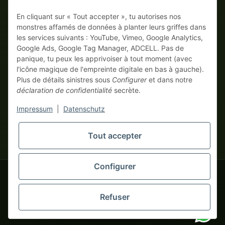
En cliquant sur « Tout accepter », tu autorises nos
Sur facture
Paiement anticipé avec escompte
monstres affamés de données à planter leurs griffes dans
les services suivants : YouTube, Vimeo, Google Analytics,
Google Ads, Google Tag Manager, ADCELL. Pas de
panique, tu peux les apprivoiser à tout moment (avec
l'icône magique de l'empreinte digitale en bas à gauche).
Plus de détails sinistres sous
Configurer
et dans notre
déclaration de confidentialité
secrète.
* Tous les prix hors TVA légale., plus
frais de port
| Ici, seuls les
Impressum
|
Datenschutz
vrais monstres business commandent ! Vente uniquement aux
entrepreneurs (§ 14 BGB), aucun client particulier (§ 13 BGB).
Les prix en devises étrangères sont indicatifs et se basent sur le
Tout accepter
tapemonster.de
taux de change actuel. La devise contractuelle est l'euro (EUR).
Configurer
tapemonster.de
© 2020-2026 tapemonster - Tous droits réservés. Design by
Refuser
Des milliers de clients satisfaits depuis 2020