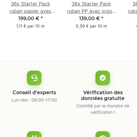
36x Starter Pack
36x Starter Pack
3
ruban papier avec
ruban PP avec logo -
rub
logo - 1 couleur - 50
1 couleur - 48 mm x
- 1 
199,00 €
*
139,00 €
*
mm x 50 m -
66 m
1,11 € par 10 m
0,59 € par 10 m
caoutchouc naturel
ca
Conseil d'experts
Vérification des
données gratuite
Lun-Ven : 08:00-17:00
Contrôlé par le monstre de
vérification !