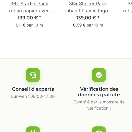
36x Starter Pack
36x Starter Pack
3
ruban papier avec
ruban PP avec logo -
rub
logo - 1 couleur - 50
1 couleur - 48 mm x
- 1 
199,00 €
*
139,00 €
*
mm x 50 m -
66 m
1,11 € par 10 m
0,59 € par 10 m
caoutchouc naturel
ca
Conseil d'experts
Vérification des
données gratuite
Lun-Ven : 08:00-17:00
Contrôlé par le monstre de
vérification !