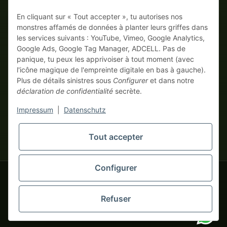
En cliquant sur « Tout accepter », tu autorises nos
Sur facture
Paiement anticipé avec escompte
monstres affamés de données à planter leurs griffes dans
les services suivants : YouTube, Vimeo, Google Analytics,
Google Ads, Google Tag Manager, ADCELL. Pas de
panique, tu peux les apprivoiser à tout moment (avec
l'icône magique de l'empreinte digitale en bas à gauche).
Plus de détails sinistres sous
Configurer
et dans notre
déclaration de confidentialité
secrète.
* Tous les prix hors TVA légale., plus
frais de port
| Ici, seuls les
Impressum
|
Datenschutz
vrais monstres business commandent ! Vente uniquement aux
entrepreneurs (§ 14 BGB), aucun client particulier (§ 13 BGB).
Les prix en devises étrangères sont indicatifs et se basent sur le
Tout accepter
tapemonster.de
taux de change actuel. La devise contractuelle est l'euro (EUR).
Configurer
tapemonster.de
© 2020-2026 tapemonster - Tous droits réservés. Design by
Refuser
Des milliers de clients satisfaits depuis 2020