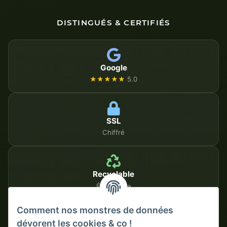
DISTINGUÉS & CERTIFIÉS
Google
★★★★★
5.0
SSL
Chiffré
Recyclable
Écologique
Comment nos monstres de données
dévorent les cookies & co !
MÉTHODES DE PAIEMENT SÉCURISÉES