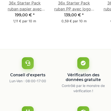
36x Starter Pack
36x Starter Pack
3
ruban papier avec
ruban PP avec logo -
rub
logo - 1 couleur - 50
1 couleur - 48 mm x
- 1 
199,00 €
*
139,00 €
*
mm x 50 m -
66 m
1,11 € par 10 m
0,59 € par 10 m
caoutchouc naturel
ca
Conseil d'experts
Vérification des
données gratuite
Lun-Ven : 08:00-17:00
Contrôlé par le monstre de
vérification !