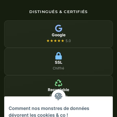
DISTINGUÉS & CERTIFIÉS
Google
★★★★★
5.0
SSL
Chiffré
Recyclable
Écologique
Comment nos monstres de données
dévorent les cookies & co !
MÉTHODES DE PAIEMENT SÉCURISÉES