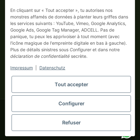
En cliquant sur « Tout accepter », tu autorises nos
Sur facture
Paiement anticipé avec escompte
monstres affamés de données à planter leurs griffes dans
les services suivants : YouTube, Vimeo, Google Analytics,
Google Ads, Google Tag Manager, ADCELL. Pas de
panique, tu peux les apprivoiser à tout moment (avec
l'icône magique de l'empreinte digitale en bas à gauche).
Plus de détails sinistres sous
Configurer
et dans notre
déclaration de confidentialité
secrète.
* Tous les prix hors TVA légale., plus
frais de port
| Ici, seuls les
Impressum
|
Datenschutz
vrais monstres business commandent ! Vente uniquement aux
entrepreneurs (§ 14 BGB), aucun client particulier (§ 13 BGB).
Les prix en devises étrangères sont indicatifs et se basent sur le
Tout accepter
tapemonster.de
taux de change actuel. La devise contractuelle est l'euro (EUR).
Configurer
tapemonster.de
© 2020-2026 tapemonster - Tous droits réservés. Design by
Refuser
Des milliers de clients satisfaits depuis 2020