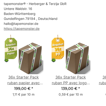
tapemonster® - Herberger & Terzija GbR
Untere Waldstr. 16
Baden-Württemberg
Gundelfingen 79194 , Deutschland
hallo@tapemonster.de
https://tapemonster.de
36x Starter Pack
36x Starter Pack
3
ruban papier avec
ruban PP avec logo -
rub
logo - 1 couleur - 50
1 couleur - 48 mm x
- 1 
199,00 €
*
139,00 €
*
mm x 50 m -
66 m
1,11 € par 10 m
0,59 € par 10 m
caoutchouc naturel
ca