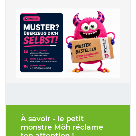
À savoir - le petit
monstre Möh réclame
ton attention !