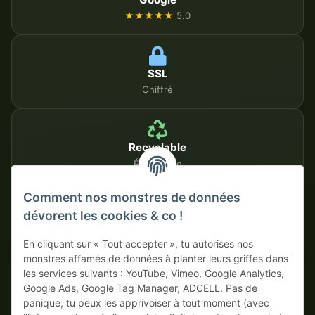
★★★★★
5.0
SSL
Chiffré
Recyclable
Écologique
Comment nos monstres de données
dévorent les cookies & co !
MÉTHODES DE PAIEMENT SÉCURISÉES
En cliquant sur « Tout accepter », tu autorises nos
Sur facture
Paiement anticipé avec escompte
monstres affamés de données à planter leurs griffes dans
les services suivants : YouTube, Vimeo, Google Analytics,
Google Ads, Google Tag Manager, ADCELL. Pas de
panique, tu peux les apprivoiser à tout moment (avec