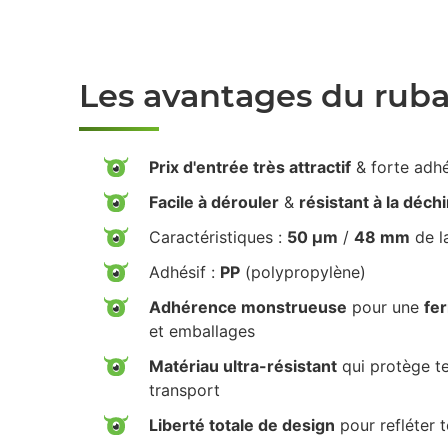
Les avantages du rub
Prix d'entrée très attractif
& forte adh
Facile à dérouler
&
résistant à la déch
Caractéristiques :
50 µm
/
48 mm
de l
Adhésif :
PP
(polypropylène)
Adhérence monstrueuse
pour une
fe
et emballages
Matériau ultra-résistant
qui protège te
transport
Liberté totale de design
pour refléter 