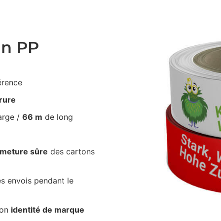
an PP
érence
irure
arge /
66 m
de long
rmeture sûre
des cartons
s envois pendant le
ton
identité de marque