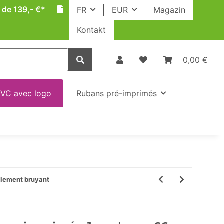
 de 139,- €*
FR
EUR
Magazin
Kontakt
0,00 €
VC avec logo
Rubans pré-imprimés
ulement bruyant