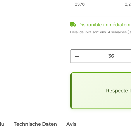
2376
2,2
Disponible immédiatem
Délai de livraison:
env. 4 semaines
(D
x
Respecte l
du
Technische Daten
Avis