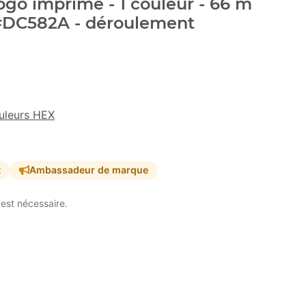
go imprimé - 1 couleur - 66 m
 #DC582A - déroulement
uleurs HEX
t
Ambassadeur de marque
est nécessaire.