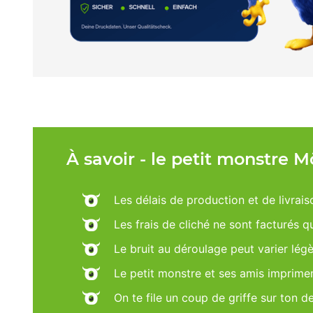
À savoir - le petit monstre 
Les délais de production et de livrais
Les frais de cliché ne sont facturés 
Le bruit au déroulage peut varier lég
Le petit monstre et ses amis imprime
On te file un coup de griffe sur ton d