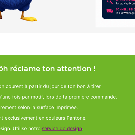
Möh réclame ton attention !
on courent à partir du jour de ton bon à tirer.
qu'une fois par motif, lors de ta première commande.
èrement selon la surface imprimée.
nt exclusivement en couleurs Pantone.
esign. Utilise notre
service de design
.