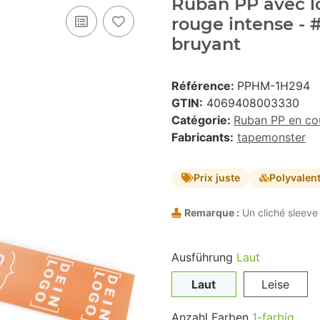
Ruban PP avec lo
rouge intense -
bruyant
Référence:
PPHM-1H294
GTIN:
4069408003330
Catégorie:
Ruban PP en co
Fabricants:
tapemonster
Prix juste
Polyvalen
Remarque :
Un cliché sleeve 
Ausführung
Laut
Laut
Leise
Anzahl Farben
1-farbig