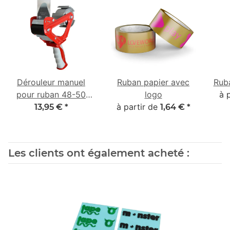
Dérouleur manuel
Ruban papier avec
Rub
pour ruban 48-50
logo
à 
mm avec poignée 2K
à partir de
13,95 €
*
1,64 €
*
en caoutchouc
Les clients ont également acheté :