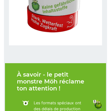
À savoir - le petit
monstre Möh réclame
ton attention !
Les formats spéciaux ont
des délais de production