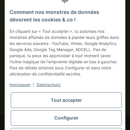
Comment nos monstres de données
dévorent les cookies & co !
MÉTHODES DE PAIEMENT SÉCURISÉES
En cliquant sur « Tout accepter », tu autorises nos
Sur facture
Paiement anticipé avec escompte
monstres affamés de données à planter leurs griffes dans
les services suivants : YouTube, Vimeo, Google Analytics,
Google Ads, Google Tag Manager, ADCELL. Pas de
panique, tu peux les apprivoiser à tout moment (avec
l'icône magique de l'empreinte digitale en bas à gauche).
Plus de détails sinistres sous
Configurer
et dans notre
déclaration de confidentialité
secrète.
* Tous les prix hors TVA légale., plus
frais de port
| Ici, seuls les
Impressum
|
Datenschutz
vrais monstres business commandent ! Vente uniquement aux
entrepreneurs (§ 14 BGB), aucun client particulier (§ 13 BGB).
Les prix en devises étrangères sont indicatifs et se basent sur le
Tout accepter
tapemonster.de
taux de change actuel. La devise contractuelle est l'euro (EUR).
Configurer
tapemonster.de
© 2020-2026 tapemonster - Tous droits réservés. Design by